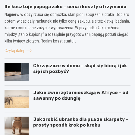
Ile kosztuje papuga żako – cena i koszty utrzymania
Najpierw w oczy rzuca się obrączka, stan piór i spojrzenie ptaka. Dopiero
potem widać cały rachunek: nie tylko cenę zakupu, ale też klatkę, badania,
karmę i codzienne zużycie wyposażenia. W przypadku żako różnica
między „tanio kupioną” a rozsądnie przygotowaną papugą potrafi sięgać
kilku tysięcy złotych. Realny koszt startu…
Czytaj dalej
Chrząszcze w domu – skąd się biorą i jak
się ich pozbyć?
Jakie zwierzęta mieszkają w Afryce – od
sawanny po dżunglę
Jak zrobić ubranko dla psa ze skarpety –
prosty sposób krok po kroku