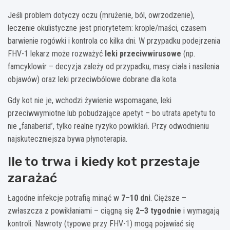
Jeśli problem dotyczy oczu (mrużenie, ból, owrzodzenie),
leczenie okulistyczne jest priorytetem: krople/maści, czasem
barwienie rogówki i kontrola co kilka dni. W przypadku podejrzenia
FHV-1 lekarz może rozważyć
leki przeciwwirusowe
(np.
famcyklowir – decyzja zależy od przypadku, masy ciała i nasilenia
objawów) oraz leki przeciwbólowe dobrane dla kota.
Gdy kot nie je, wchodzi żywienie wspomagane, leki
przeciwwymiotne lub pobudzające apetyt – bo utrata apetytu to
nie „fanaberia”, tylko realne ryzyko powikłań. Przy odwodnieniu
najskuteczniejsza bywa płynoterapia.
Ile to trwa i kiedy kot przestaje
zarażać
Łagodne infekcje potrafią minąć w
7–10 dni
. Cięższe –
zwłaszcza z powikłaniami – ciągną się
2–3 tygodnie
i wymagają
kontroli. Nawroty (typowe przy FHV-1) mogą pojawiać się