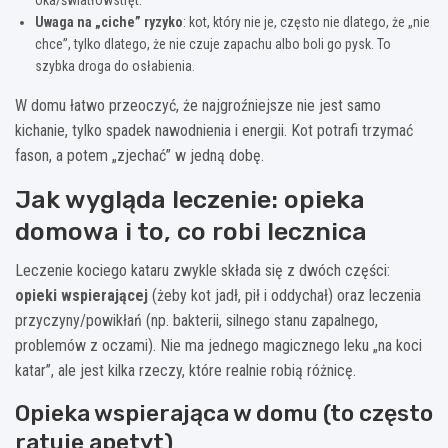
Uwaga na „ciche” ryzyko
: kot, który nie je, często nie dlatego, że „nie
chce”, tylko dlatego, że nie czuje zapachu albo boli go pysk. To
szybka droga do osłabienia.
W domu łatwo przeoczyć, że najgroźniejsze nie jest samo
kichanie, tylko spadek nawodnienia i energii. Kot potrafi trzymać
fason, a potem „zjechać” w jedną dobę.
Jak wygląda leczenie: opieka
domowa i to, co robi lecznica
Leczenie kociego kataru zwykle składa się z dwóch części:
opieki wspierającej
(żeby kot jadł, pił i oddychał) oraz leczenia
przyczyny/powikłań (np. bakterii, silnego stanu zapalnego,
problemów z oczami). Nie ma jednego magicznego leku „na koci
katar”, ale jest kilka rzeczy, które realnie robią różnicę.
Opieka wspierająca w domu (to często
ratuje apetyt)