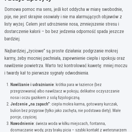
Domowa pomoc ma sens, jeśli kot oddycha w miarę swobodnie,
pije, nie jest skrajnie osowiały i nie ma alarmujących objawów z
listy wyżej. Celem jest udrożnienie nosa, zmniejszenie stresu i
dostarczenie kalorii – bo bez jedzenia odporność spada jeszcze
bardziej.
Najbardziej „życiowe” są proste działania: podgrzanie mokrej
karmy, żeby mocniej pachniała, zapewnienie ciepła i spokoju oraz
nawilżenie powietrza. Warto też kontrolować kuwetę: mniej moczu
i twardy kał to pierwsze sygnały odwodnienia.
Nawilżanie i udrażnianie
: krótka para w łazience (bez
przegrzewania) albo nawilżacz w pokoju; delikatne oczyszczanie
nosa i oczu gazikiem z solą fizjologiczną.
Jedzenie „na zapach”
: ciepła mokra karma, gotowany kurczak,
bulion bez przypraw (tylko jako zachęta, nie podstawa diety). Małe
porcje, częściej.
Nawodnienie
: świeża woda w kilku miejscach, fontanna,
dosmaczanie wody; przy braku picia – szybki kontakt z weterynarzem