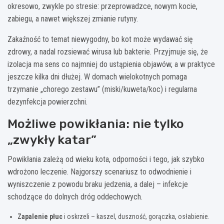
okresowo, zwykle po stresie: przeprowadzce, nowym kocie,
zabiegu, a nawet większej zmianie rutyny.
Zakaźność to temat niewygodny, bo kot może wydawać się
zdrowy, a nadal rozsiewać wirusa lub bakterie. Przyjmuje się, że
izolacja ma sens co najmniej do ustąpienia objawów, a w praktyce
jeszcze kilka dni dłużej. W domach wielokotnych pomaga
trzymanie „chorego zestawu” (miski/kuweta/koc) i regularna
dezynfekcja powierzchni.
Możliwe powikłania: nie tylko
„zwykły katar”
Powikłania zależą od wieku kota, odporności i tego, jak szybko
wdrożono leczenie. Najgorszy scenariusz to odwodnienie i
wyniszczenie z powodu braku jedzenia, a dalej – infekcje
schodzące do dolnych dróg oddechowych.
Zapalenie płuc
i oskrzeli – kaszel, duszność, gorączka, osłabienie.