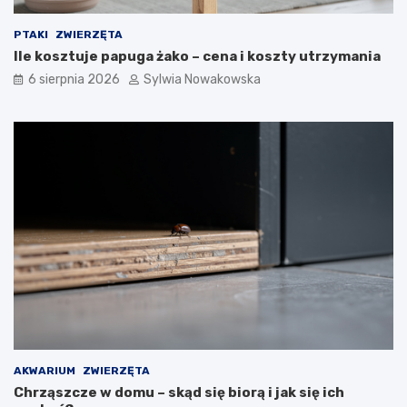
ć
i
w
a
PTAKI
ZWIERZĘTA
d
r
Ile kosztuje papuga żako – cena i koszty utrzymania
o
ą
6 sierpnia 2026
Sylwia Nowakowska
m
k
u
–
–
s
s
p
k
r
u
a
t
w
e
d
c
z
z
o
n
n
e
e
m
s
e
p
t
o
o
s
d
o
AKWARIUM
ZWIERZĘTA
y
b
Chrząszcze w domu – skąd się biorą i jak się ich
i
y