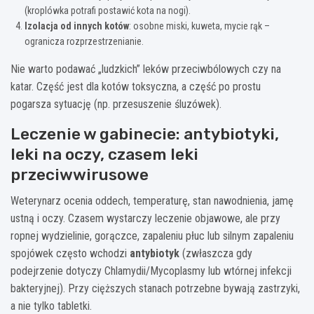
(kroplówka potrafi postawić kota na nogi).
Izolacja od innych kotów
: osobne miski, kuweta, mycie rąk –
ogranicza rozprzestrzenianie.
Nie warto podawać „ludzkich” leków przeciwbólowych czy na
katar. Część jest dla kotów toksyczna, a część po prostu
pogarsza sytuację (np. przesuszenie śluzówek).
Leczenie w gabinecie: antybiotyki,
leki na oczy, czasem leki
przeciwwirusowe
Weterynarz ocenia oddech, temperaturę, stan nawodnienia, jamę
ustną i oczy. Czasem wystarczy leczenie objawowe, ale przy
ropnej wydzielinie, gorączce, zapaleniu płuc lub silnym zapaleniu
spojówek często wchodzi
antybiotyk
(zwłaszcza gdy
podejrzenie dotyczy Chlamydii/Mycoplasmy lub wtórnej infekcji
bakteryjnej). Przy cięższych stanach potrzebne bywają zastrzyki,
a nie tylko tabletki.