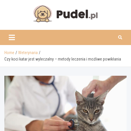
Skip
to
content
www.pudel.pl
Home
Weterynaria
Czy koci katar jest wyleczalny – metody leczenia i możliwe powikłania