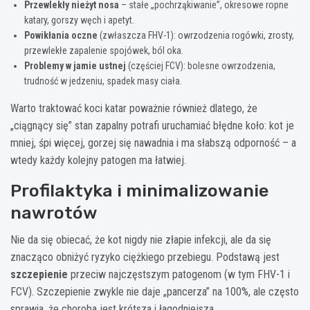
Przewlekły nieżyt nosa
– stałe „pochrząkiwanie”, okresowe ropne
katary, gorszy węch i apetyt.
Powikłania oczne
(zwłaszcza FHV-1): owrzodzenia rogówki, zrosty,
przewlekłe zapalenie spojówek, ból oka.
Problemy w jamie ustnej
(częściej FCV): bolesne owrzodzenia,
trudność w jedzeniu, spadek masy ciała.
Warto traktować koci katar poważnie również dlatego, że
„ciągnący się” stan zapalny potrafi uruchamiać błędne koło: kot je
mniej, śpi więcej, gorzej się nawadnia i ma słabszą odporność – a
wtedy każdy kolejny patogen ma łatwiej.
Profilaktyka i minimalizowanie
nawrotów
Nie da się obiecać, że kot nigdy nie złapie infekcji, ale da się
znacząco obniżyć ryzyko ciężkiego przebiegu. Podstawą jest
szczepienie
przeciw najczęstszym patogenom (w tym FHV-1 i
FCV). Szczepienie zwykle nie daje „pancerza” na 100%, ale często
sprawia, że choroba jest krótsza i łagodniejsza.