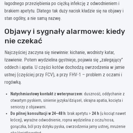
łagodnego przeziębienia po ciężką infekcję z odwodnieniem i
brakiem apetytu. Dlatego tak duży nacisk kładzie się na objawy i
stan ogólny, a nie samą nazwę.
Objawy i sygnały alarmowe: kiedy
nie czekać
Najczęściej zaczyna się niewinnie: kichanie, wodnisty katar,
łzawienie. Potem wydzielina gęstnieje, pojawia się „zalegający”
oddech i apatia. U części kotów dochodzą owrzodzenia w jamie
ustnej (częściej przy FCV), a przy FHV-1 – problem z oczami i
rogówką.
Natychmiastowy kontakt z weterynarzem
: duszność, oddychanie z
otwartym pyskiem, sinienie języka/dziąseł, skrajna apatia, kocięta i
seniorzy z objawami.
Do pilnej konsultacji w 24–48 h
: brak apetytu >
24 h
(u kociąt nawet
krócej), wyraźne odwodnienie, ropna wydzielina z oczu/nosa,
gorączka, ból przy dotyku pyska, owrzodzenia jamy ustnej, mrużenie
oka/światłowstręt.