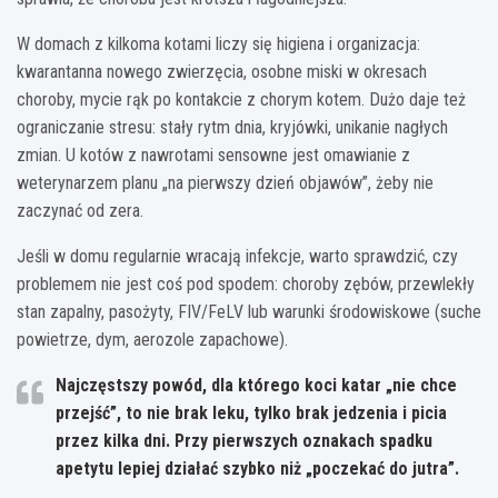
W domach z kilkoma kotami liczy się higiena i organizacja:
kwarantanna nowego zwierzęcia, osobne miski w okresach
choroby, mycie rąk po kontakcie z chorym kotem. Dużo daje też
ograniczanie stresu: stały rytm dnia, kryjówki, unikanie nagłych
zmian. U kotów z nawrotami sensowne jest omawianie z
weterynarzem planu „na pierwszy dzień objawów”, żeby nie
zaczynać od zera.
Jeśli w domu regularnie wracają infekcje, warto sprawdzić, czy
problemem nie jest coś pod spodem: choroby zębów, przewlekły
stan zapalny, pasożyty, FIV/FeLV lub warunki środowiskowe (suche
powietrze, dym, aerozole zapachowe).
Najczęstszy powód, dla którego koci katar „nie chce
przejść”, to nie brak leku, tylko
brak jedzenia i picia
przez kilka dni. Przy pierwszych oznakach spadku
apetytu lepiej działać szybko niż „poczekać do jutra”.