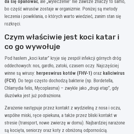
da się opanować
, ale „wyleczenie” nie zawsze znaczy to samo,
bo część wirusów zostaje w organizmie. Poniżej są metody
leczenia i powikłania, o których warto wiedzieć, zanim stan się
rozkręci.
Czym właściwie jest koci katar i
co go wywołuje
Pod hasłem „koci katar” kryje się zespół infekcji górnych dróg
oddechowych: nos, gardło, zatoki, czasem oczy. Najczęściej
winne są wirusy:
herpeswirus kotów (FHV-1)
oraz
kaliciwirus
(FCV)
. Do tego często dochodzą bakterie (np. Bordetella,
Chlamydia felis, Mycoplasma) – zwykle jako „drugi etap”, gdy
śluzówka jest już podrażniona.
Zarażenie następuje przez kontakt z wydzieliną z nosa i oczu,
wspólne miski, ręce opiekuna, a także przez bliski kontakt w
stresie (transport, nowe zwierzę w domu). Najbardziej narażone
są kocięta, seniorzy oraz koty z obniżoną odpornością.