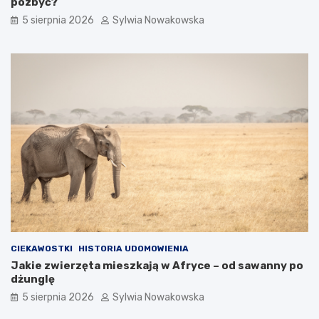
pozbyć?
c
w
z
y
5 sierpnia 2026
Sylwia Nowakowska
ę
c
s
h
t
o
e
w
b
a
ł
w
ę
c
d
z
y
e
CIEKAWOSTKI
HISTORIA UDOMOWIENIA
Jakie zwierzęta mieszkają w Afryce – od sawanny po
dżunglę
5 sierpnia 2026
Sylwia Nowakowska