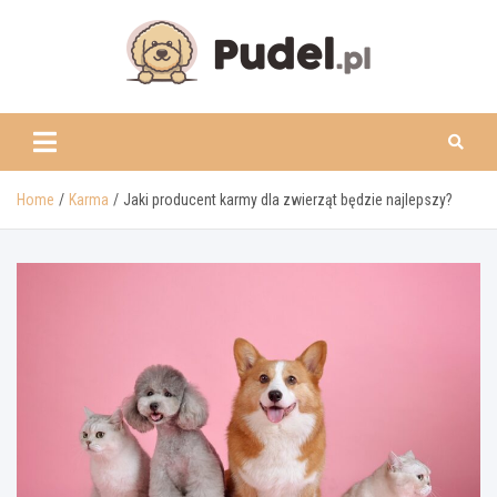
Skip
to
content
www.pudel.pl
Home
Karma
Jaki producent karmy dla zwierząt będzie najlepszy?