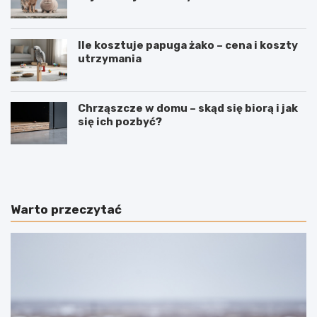
Ile kosztuje papuga żako – cena i koszty
utrzymania
Chrząszcze w domu – skąd się biorą i jak
się ich pozbyć?
J
J
a
a
k
k
n
o
a
d
Warto przeczytać
u
u
c
c
z
z
y
y
ć
ć
p
p
s
s
a
a
n
g