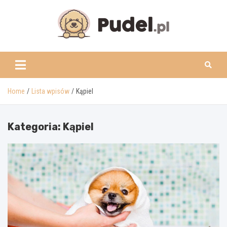
Skip
to
content
www.pudel.pl
Home
Lista wpisów
Kąpiel
Kategoria:
Kąpiel