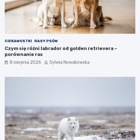
e
e
m
s
e
p
t
o
o
s
d
o
y
b
CIEKAWOSTKI
RASY PSÓW
i
y
Czym się różni labrador od golden retrievera –
c
w
porównanie ras
z
y
ę
c
8 sierpnia 2026
Sylwia Nowakowska
s
h
t
o
e
w
b
a
ł
w
ę
c
d
z
y
e