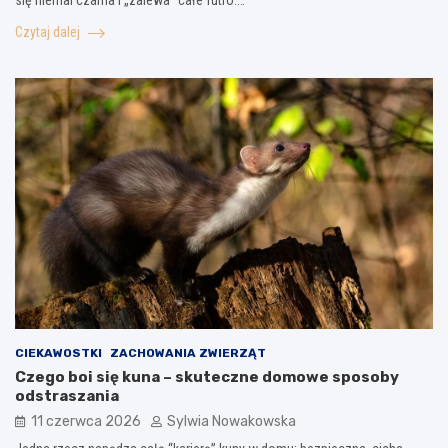
się niemal czarna i „zalewa” całe futro.…
Czytaj dalej
CIEKAWOSTKI
ZACHOWANIA ZWIERZĄT
Czego boi się kuna – skuteczne domowe sposoby
odstraszania
11 czerwca 2026
Sylwia Nowakowska