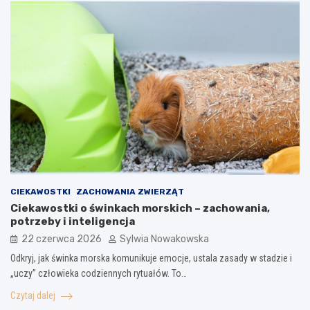
CIEKAWOSTKI
ZACHOWANIA ZWIERZĄT
Ciekawostki o świnkach morskich – zachowania,
potrzeby i inteligencja
22 czerwca 2026
Sylwia Nowakowska
Odkryj, jak świnka morska komunikuje emocje, ustala zasady w stadzie i
„uczy” człowieka codziennych rytuałów. To…
Czytaj dalej