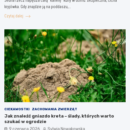
Jedna rzecz napędza całą “karierę” kuny w domu: bezpieczna, cicha
kryjówka. Gdy znajdzie ją na poddaszu,…
Czytaj dalej
CIEKAWOSTKI
ZACHOWANIA ZWIERZĄT
Jak znaleźć gniazdo kreta – ślady, których warto
szukać w ogrodzie
9 czerwca 2026
Sylwia Nowakowska