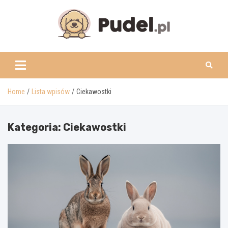
Skip
to
content
www.pudel.pl
Home
Lista wpisów
Ciekawostki
Kategoria:
Ciekawostki