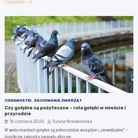
Czytaj dalej
CIEKAWOSTKI
ZACHOWANIA ZWIERZĄT
Czy gołębie są pożyteczne – rola gołębi w mieście i
przyrodzie
16 czerwca 2026
Sylwia Nowakowska
W wielu miastach gołębie są jednocześnie wszędzie i „niewidzialne” –
dopóki nie zabrudzą parapetu albo nie…