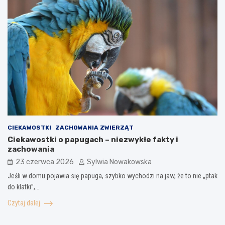
CIEKAWOSTKI
ZACHOWANIA ZWIERZĄT
Ciekawostki o papugach – niezwykłe fakty i
zachowania
23 czerwca 2026
Sylwia Nowakowska
Jeśli w domu pojawia się papuga, szybko wychodzi na jaw, że to nie „ptak
do klatki”,…
Czytaj dalej