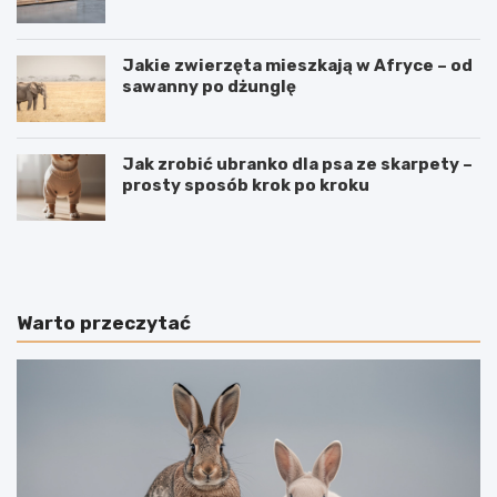
Jakie zwierzęta mieszkają w Afryce – od
sawanny po dżunglę
Jak zrobić ubranko dla psa ze skarpety –
prosty sposób krok po kroku
J
J
a
a
k
k
n
o
a
d
Warto przeczytać
u
u
c
c
z
z
y
y
ć
ć
p
p
s
s
a
a
n
g