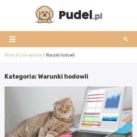
Skip
to
content
www.pudel.pl
Home
Lista wpisów
Warunki hodowli
Kategoria:
Warunki hodowli