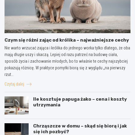
Czym się różni zając od królika – najważniejsze cechy
Nie warto wrzucać zająca i królika do jednego worka tylko dlatego, że oba
mają długie uszy i skaczą. Lepiej od razu patrzeć na budowę ciała,
sposób życia i zachowanie młodych, bo to właśnie te cechy najszybciej
pokazują różnicę. W praktyce pomyłki biorą się z wyglądu „na pierwszy
rzut…
Czytaj dalej
Ile kosztuje papuga żako – cena i koszty
utrzymania
Chrząszcze w domu – skąd się biorą i jak
się ich pozbyć?