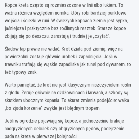
Kopce kreta często są rozmieszczone w linii albo łukiem. To
ważna różnica względem nornika, który robi bardziej punktowe
wejścia i ścieżki w runi. W świeżych kopcach ziemia jest sypka,
jaśniejsza i praktycznie bez roślinnych resztek. Starsze kopce
zbijają się po deszczu, zarastają i trudniej je „czytać”.
Śladów łap prawie nie widać. Kret działa pod ziemią, więc na
powierzchni zostaje głównie urobek i zapadnięcia. Jeśli w
trawniku trafiają się wąskie zapadliska jak tunel pod dywanem, to
też typowy znak.
Warto pamiętać, że kret nie jest klasycznym niszczycielem roślin
z głodu. Żeruje głównie na dżdżownicach i larwach, a szkody są
skutkiem ubocznym kopania. To akurat zmienia podejście: walka
„bo zjada korzenie” zwykle jest błędnym tropem.
Jeśli w ogrodzie pojawiają się kopce, a jednocześnie brakuje
nadgryzionych cebulek czy obgryzionych pędów, podejrzenie
pada na kreta w pierwszej kolejności.