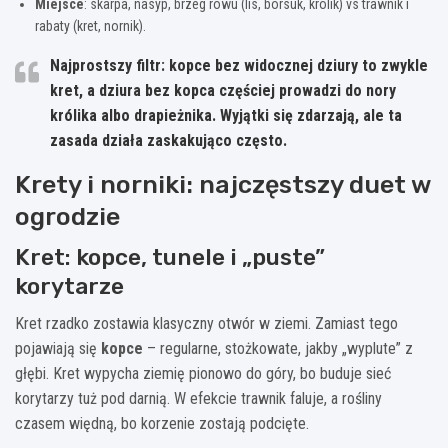
Miejsce
: skarpa, nasyp, brzeg rowu (lis, borsuk, królik) vs trawnik i
rabaty (kret, nornik).
Najprostszy filtr:
kopce bez widocznej dziury
to zwykle
kret, a
dziura bez kopca
częściej prowadzi do nory
królika albo drapieżnika. Wyjątki się zdarzają, ale ta
zasada działa zaskakująco często.
Krety i norniki: najczęstszy duet w
ogrodzie
Kret: kopce, tunele i „puste”
korytarze
Kret rzadko zostawia klasyczny otwór w ziemi. Zamiast tego
pojawiają się
kopce
– regularne, stożkowate, jakby „wyplute” z
głębi. Kret wypycha ziemię pionowo do góry, bo buduje sieć
korytarzy tuż pod darnią. W efekcie trawnik faluje, a rośliny
czasem więdną, bo korzenie zostają podcięte.