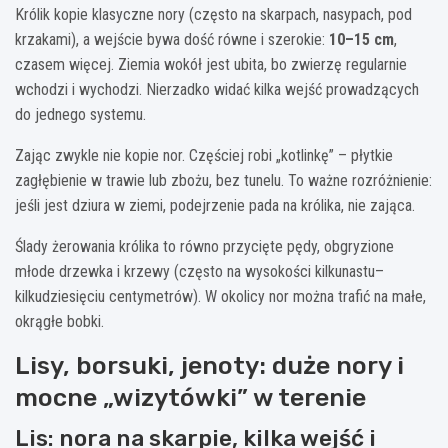
Królik kopie klasyczne nory (często na skarpach, nasypach, pod
krzakami), a wejście bywa dość równe i szerokie:
10–15 cm
,
czasem więcej. Ziemia wokół jest ubita, bo zwierzę regularnie
wchodzi i wychodzi. Nierzadko widać kilka wejść prowadzących
do jednego systemu.
Zając zwykle nie kopie nor. Częściej robi „kotlinkę” – płytkie
zagłębienie w trawie lub zbożu, bez tunelu. To ważne rozróżnienie:
jeśli jest dziura w ziemi, podejrzenie pada na królika, nie zająca.
Ślady żerowania królika to równo przycięte pędy, obgryzione
młode drzewka i krzewy (często na wysokości kilkunastu–
kilkudziesięciu centymetrów). W okolicy nor można trafić na małe,
okrągłe bobki.
Lisy, borsuki, jenoty: duże nory i
mocne „wizytówki” w terenie
Lis: nora na skarpie, kilka wejść i