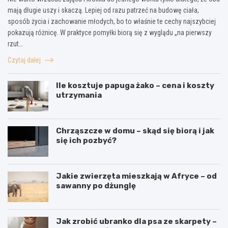
mają długie uszy i skaczą. Lepiej od razu patrzeć na budowę ciała,
sposób życia i zachowanie młodych, bo to właśnie te cechy najszybciej
pokazują różnicę. W praktyce pomyłki biorą się z wyglądu „na pierwszy
rzut…
Czytaj dalej
Ile kosztuje papuga żako – cena i koszty
utrzymania
Chrząszcze w domu – skąd się biorą i jak
się ich pozbyć?
Jakie zwierzęta mieszkają w Afryce – od
sawanny po dżunglę
Jak zrobić ubranko dla psa ze skarpety –