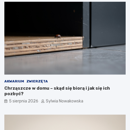
s
h
t
o
e
w
b
a
ł
w
ę
c
d
z
y
e
AKWARIUM
ZWIERZĘTA
Chrząszcze w domu – skąd się biorą i jak się ich
pozbyć?
5 sierpnia 2026
Sylwia Nowakowska