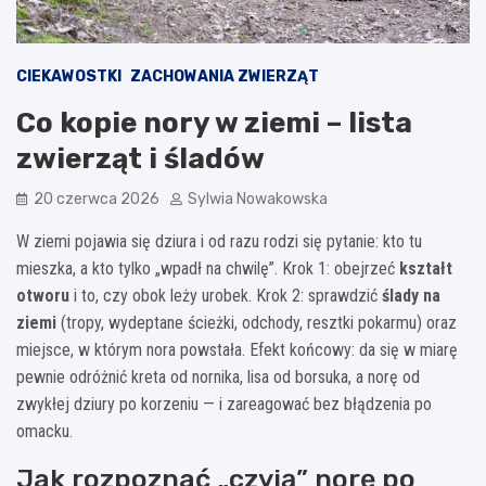
CIEKAWOSTKI
ZACHOWANIA ZWIERZĄT
Co kopie nory w ziemi – lista
zwierząt i śladów
20 czerwca 2026
Sylwia Nowakowska
W ziemi pojawia się dziura i od razu rodzi się pytanie: kto tu
mieszka, a kto tylko „wpadł na chwilę”. Krok 1: obejrzeć
kształt
otworu
i to, czy obok leży urobek. Krok 2: sprawdzić
ślady na
ziemi
(tropy, wydeptane ścieżki, odchody, resztki pokarmu) oraz
miejsce, w którym nora powstała. Efekt końcowy: da się w miarę
pewnie odróżnić kreta od nornika, lisa od borsuka, a norę od
zwykłej dziury po korzeniu — i zareagować bez błądzenia po
omacku.
Jak rozpoznać „czyją” norę po