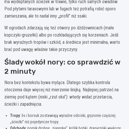
ma wydeptanych ścieżek w trawie, tylko ruch samych owadów.
Pod płytami tarasowymi lub w fugach też potrafią robić sporo
zamieszania, ale to nadal inny „profil” niż ssaki.
W ogrodach zdarzają się też otwory po dżdżownicach (małe
kopczyki-gruzełki) albo po rozkładających się korzeniach. Jeśli
brak wyraźnych tropów i szkód, a średnica jest minimalna, warto
brać pod uwagę właśnie takie przyczyny.
Ślady wokół nory: co sprawdzić w
2 minuty
Nora bez kontekstu bywa myląca. Dlatego szybka kontrola
otoczenia daje więcej niż mierzenie linijką. Najlepiej patrzeć na
ziemię pod kątem (niski „rzut oka”): wtedy widać przetarcia,
ścieżki i zapadnięcia.
Tropy
: lis i borsuk zostawiają wyraźne odciski, gryzonie częściej
„ścieżki” niż pojedyncze tropy.
Odchody
: nornik drobne „ziarenka”, królik bobki, drapieżniki większe,