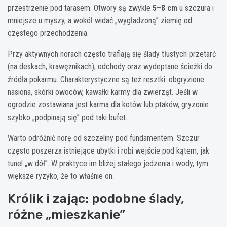
przestrzenie pod tarasem. Otwory są zwykle
5–8 cm
u szczura i
mniejsze u myszy, a wokół widać „wygładzoną” ziemię od
częstego przechodzenia.
Przy aktywnych norach często trafiają się ślady tłustych przetarć
(na deskach, krawężnikach), odchody oraz wydeptane ścieżki do
źródła pokarmu. Charakterystyczne są też resztki: obgryzione
nasiona, skórki owoców, kawałki karmy dla zwierząt. Jeśli w
ogrodzie zostawiana jest karma dla kotów lub ptaków, gryzonie
szybko „podpinają się” pod taki bufet.
Warto odróżnić norę od szczeliny pod fundamentem. Szczur
często poszerza istniejące ubytki i robi wejście pod kątem, jak
tunel „w dół”. W praktyce im bliżej stałego jedzenia i wody, tym
większe ryzyko, że to właśnie on.
Królik i zając: podobne ślady,
różne „mieszkanie”