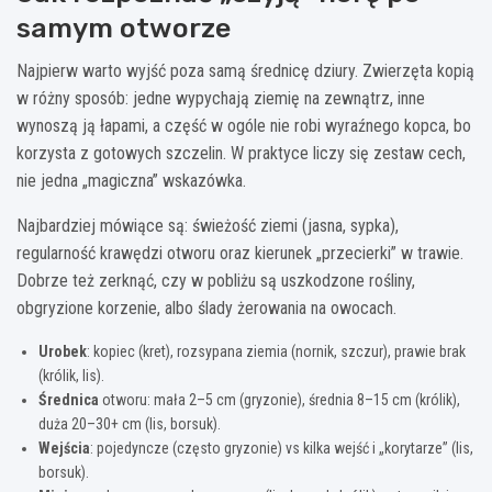
samym otworze
Najpierw warto wyjść poza samą średnicę dziury. Zwierzęta kopią
w różny sposób: jedne wypychają ziemię na zewnątrz, inne
wynoszą ją łapami, a część w ogóle nie robi wyraźnego kopca, bo
korzysta z gotowych szczelin. W praktyce liczy się zestaw cech,
nie jedna „magiczna” wskazówka.
Najbardziej mówiące są: świeżość ziemi (jasna, sypka),
regularność krawędzi otworu oraz kierunek „przecierki” w trawie.
Dobrze też zerknąć, czy w pobliżu są uszkodzone rośliny,
obgryzione korzenie, albo ślady żerowania na owocach.
Urobek
: kopiec (kret), rozsypana ziemia (nornik, szczur), prawie brak
(królik, lis).
Średnica
otworu: mała 2–5 cm (gryzonie), średnia 8–15 cm (królik),
duża 20–30+ cm (lis, borsuk).
Wejścia
: pojedyncze (często gryzonie) vs kilka wejść i „korytarze” (lis,
borsuk).