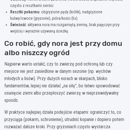
często z resztkami sierści.
Resztki pokarmu
: obgryzione pędy (królik), nadgryzione
bulwy/owoce (gryzonie), pióra/kości (lis).
Świeżość
: aktywna nora ma rozgarniętą ziemię, brak pajęczyn przy
wejściu i wyraźnie używaną ścieżkę.
Co robić, gdy nora jest przy domu
albo niszczy ogród
Najpierw warto ustalić, czy to zwierzę pod ochroną lub czy
miejsce nie jest zasiedlone w danym sezonie (np. wychów
młodych u lisów). Przy dużych norach w skarpach, blisko
fundamentów, lepiej nie działać „na siłę”, bo łatwo spowodować
osunięcie ziemi albo przepłoszyć zwierzę w nieprzewidywalny
sposób.
W praktyce najlepiej działa podejście etapami: ograniczyć to, co
przyciąga (pokarm, schronienie), utrudnić kopanie i dopiero potem
rozważać dalsze kroki. Przy gryzoniach często wystarcza