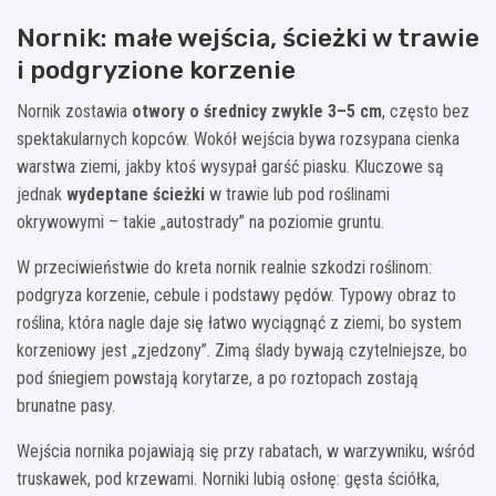
Nornik: małe wejścia, ścieżki w trawie
i podgryzione korzenie
Nornik zostawia
otwory o średnicy zwykle 3–5 cm
, często bez
spektakularnych kopców. Wokół wejścia bywa rozsypana cienka
warstwa ziemi, jakby ktoś wysypał garść piasku. Kluczowe są
jednak
wydeptane ścieżki
w trawie lub pod roślinami
okrywowymi – takie „autostrady” na poziomie gruntu.
W przeciwieństwie do kreta nornik realnie szkodzi roślinom:
podgryza korzenie, cebule i podstawy pędów. Typowy obraz to
roślina, która nagle daje się łatwo wyciągnąć z ziemi, bo system
korzeniowy jest „zjedzony”. Zimą ślady bywają czytelniejsze, bo
pod śniegiem powstają korytarze, a po roztopach zostają
brunatne pasy.
Wejścia nornika pojawiają się przy rabatach, w warzywniku, wśród
truskawek, pod krzewami. Norniki lubią osłonę: gęsta ściółka,