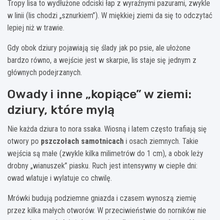
Tropy lisa to wydłużone odciski łap z wyraźnymi pazurami, zwykle
w linii (lis chodzi „sznurkiem”). W miękkiej ziemi da się to odczytać
lepiej niż w trawie.
Gdy obok dziury pojawiają się ślady jak po psie, ale ułożone
bardzo równo, a wejście jest w skarpie, lis staje się jednym z
głównych podejrzanych.
Owady i inne „kopiące” w ziemi:
dziury, które mylą
Nie każda dziura to nora ssaka. Wiosną i latem często trafiają się
otwory po
pszczołach samotnicach
i osach ziemnych. Takie
wejścia są małe (zwykle kilka milimetrów do 1 cm), a obok leży
drobny „wianuszek” piasku. Ruch jest intensywny w ciepłe dni:
owad wlatuje i wylatuje co chwilę.
Mrówki budują podziemne gniazda i czasem wynoszą ziemię
przez kilka małych otworów. W przeciwieństwie do norników nie