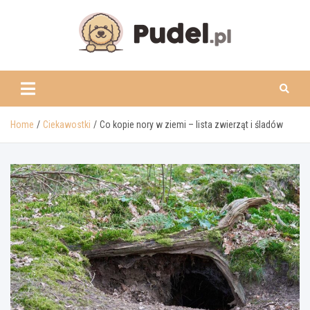
Skip
to
content
www.pudel.pl
Home
Ciekawostki
Co kopie nory w ziemi – lista zwierząt i śladów