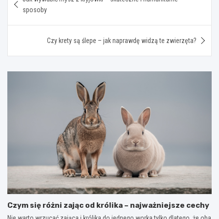
wpisu
sposoby
Czy krety są ślepe – jak naprawdę widzą te zwierzęta?
Czym się różni zając od królika – najważniejsze cechy
Nie warto wrzucać zająca i królika do jednego worka tylko dlatego, że oba