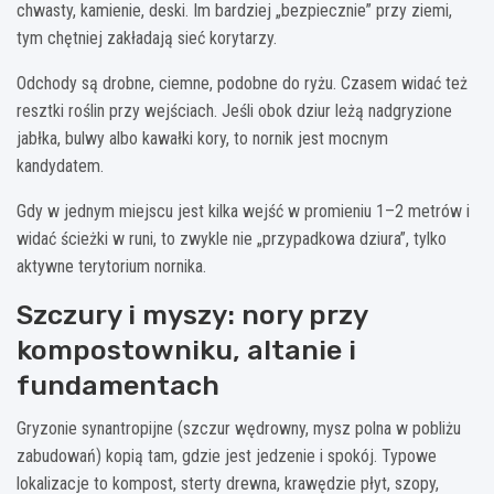
chwasty, kamienie, deski. Im bardziej „bezpiecznie” przy ziemi,
tym chętniej zakładają sieć korytarzy.
Odchody są drobne, ciemne, podobne do ryżu. Czasem widać też
resztki roślin przy wejściach. Jeśli obok dziur leżą nadgryzione
jabłka, bulwy albo kawałki kory, to nornik jest mocnym
kandydatem.
Gdy w jednym miejscu jest kilka wejść w promieniu 1–2 metrów i
widać ścieżki w runi, to zwykle nie „przypadkowa dziura”, tylko
aktywne terytorium nornika.
Szczury i myszy: nory przy
kompostowniku, altanie i
fundamentach
Gryzonie synantropijne (szczur wędrowny, mysz polna w pobliżu
zabudowań) kopią tam, gdzie jest jedzenie i spokój. Typowe
lokalizacje to kompost, sterty drewna, krawędzie płyt, szopy,