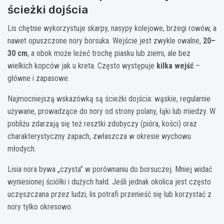
ścieżki dojścia
Lis chętnie wykorzystuje skarpy, nasypy kolejowe, brzegi rowów, a
nawet opuszczone nory borsuka. Wejście jest zwykle owalne,
20–
30 cm
, a obok może leżeć trochę piasku lub ziemi, ale bez
wielkich kopców jak u kreta. Często występuje
kilka wejść
–
główne i zapasowe.
Najmocniejszą wskazówką są ścieżki dojścia: wąskie, regularnie
używane, prowadzące do nory od strony polany, łąki lub miedzy. W
pobliżu zdarzają się też resztki zdobyczy (pióra, kości) oraz
charakterystyczny zapach, zwłaszcza w okresie wychowu
młodych.
Lisia nora bywa „czysta” w porównaniu do borsuczej. Mniej widać
wyniesionej ściółki i dużych hałd. Jeśli jednak okolica jest często
uczęszczana przez ludzi, lis potrafi przenieść się lub korzystać z
nory tylko okresowo.