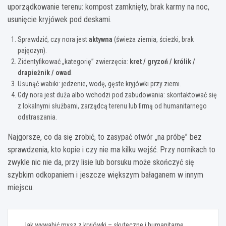
uporządkowanie terenu: kompost zamknięty, brak karmy na noc,
usunięcie kryjówek pod deskami.
Sprawdzić, czy nora jest
aktywna
(świeża ziemia, ścieżki, brak
pajęczyn).
Zidentyfikować „kategorię” zwierzęcia:
kret / gryzoń / królik /
drapieżnik / owad
.
Usunąć wabiki: jedzenie, wodę, gęste kryjówki przy ziemi.
Gdy nora jest duża albo wchodzi pod zabudowania: skontaktować się
z lokalnymi służbami, zarządcą terenu lub firmą od humanitarnego
odstraszania.
Najgorsze, co da się zrobić, to zasypać otwór „na próbę” bez
sprawdzenia, kto kopie i czy nie ma kilku wejść. Przy nornikach to
zwykle nic nie da, przy lisie lub borsuku może skończyć się
szybkim odkopaniem i jeszcze większym bałaganem w innym
miejscu.
Nawigacja
Jak wywabić mysz z kryjówki – skuteczne i humanitarne