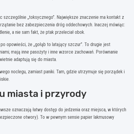
ic szczególnie „toksycznego”. Największe znaczenie ma kontakt z
sprzątanie bez zabezpieczenia dróg oddechowych. Inaczej mówiąc:
enie, a nie sam fakt, że ptak przeleciał obok.
po opowieści, że „gołąb to latający szczur”. To drugie jest
oniami; mają inne pasożyty i inne wzorce zachowań. Porównanie
ietnie adaptują się do miasta.
wego noclegu, zamiast paniki. Tam, gdzie utrzymuje się porządek i
iskie.
u miasta i przyrody
wsze oznaczają łatwy dostęp do jedzenia oraz miejsca, w których
zabezpieczone otwory). To w pewnym sensie papier lakmusowy