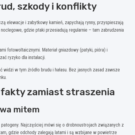
ud, szkody i konflikty
zą elewacje i zabytkowy kamień, zapychają rynny, przyspieszają
noclegowe, gdzie ptaki przesiadują regularnie – tam zabrudzenia
i fotowoltaicznymi. Materiał gniazdowy (patyki, pióra) i
ć ryzyko dla instalacji.
ść widzi w tym źródło brudu i hałasu. Bez jasnych zasad zawsze
nku.
 fakty zamiast straszenia
bywa mitem
ć patogeny. Najczęściej mówi się o drobnoustrojach związanych z
tam, gdzie odchody zalegają latami i są wzbijane w powietrze