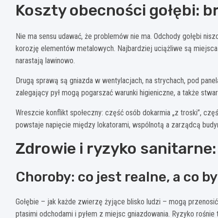
Koszty obecności gołębi: br
Nie ma sensu udawać, że problemów nie ma. Odchody gołębi niszc
korozję elementów metalowych. Najbardziej uciążliwe są miejsca 
narastają lawinowo.
Drugą sprawą są gniazda w wentylacjach, na strychach, pod panelam
zalegający pył mogą pogarszać warunki higieniczne, a także stwarza
Wreszcie konflikt społeczny: część osób dokarmia „z troski”, czę
powstaje napięcie między lokatorami, wspólnotą a zarządcą budy
Zdrowie i ryzyko sanitarne:
Choroby: co jest realne, a co 
Gołębie – jak każde zwierzę żyjące blisko ludzi – mogą przenosi
ptasimi odchodami i pyłem z miejsc gniazdowania. Ryzyko rośnie 