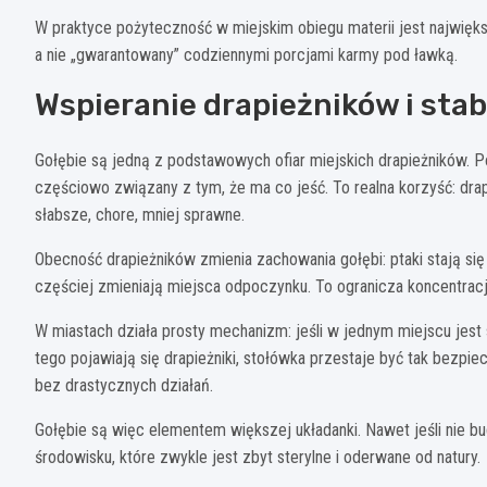
W praktyce pożyteczność w miejskim obiegu materii jest najwięk
a nie „gwarantowany” codziennymi porcjami karmy pod ławką.
Wspieranie drapieżników i stabi
Gołębie są jedną z podstawowych ofiar miejskich drapieżników. 
częściowo związany z tym, że ma co jeść. To realna korzyść: drapi
słabsze, chore, mniej sprawne.
Obecność drapieżników zmienia zachowania gołębi: ptaki stają się 
częściej zmieniają miejsca odpoczynku. To ogranicza koncentracje
W miastach działa prosty mechanizm: jeśli w jednym miejscu jest s
tego pojawiają się drapieżniki, stołówka przestaje być tak bezpi
bez drastycznych działań.
Gołębie są więc elementem większej układanki. Nawet jeśli nie b
środowisku, które zwykle jest zbyt sterylne i oderwane od natury.