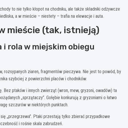
hody to nie tylko kłopot na chodniku, ale także składniki odżywcze
dliska, a w mieście – niestety – trafia na elewacje i auta.
 mieście (tak, istnieją)
 i rola w miejskim obiegu
ów, rozsypanych ziaren, fragmentów pieczywa. Nie jest to powód, by
znika szybciej z powierzchni placów i chodników.
 Bez ptaków i innych zwierząt (wron, mew, gryzoni, owadów) ta
 pożądanych „sprzątaczy”. Gołębie konkurują z gryzoniami o łatwo
ewagę szczurów w niektórych punktach.
m się „przegrzewa”. Ptaki przestają tylko zbierać przypadkowe
iczebność i rośnie skala zabrudzeń.