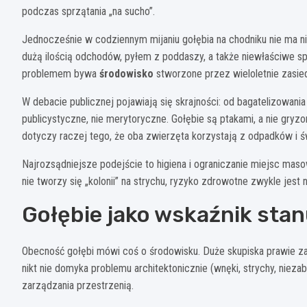
podczas sprzątania „na sucho”.
Jednocześnie w codziennym mijaniu gołębia na chodniku nie ma n
dużą ilością odchodów, pyłem z poddaszy, a także niewłaściwe 
problemem bywa
środowisko
stworzone przez wieloletnie zasiedl
W debacie publicznej pojawiają się skrajności: od bagatelizowania 
publicystyczne, nie merytoryczne. Gołębie są ptakami, a nie gryz
dotyczy raczej tego, że oba zwierzęta korzystają z odpadków i św
Najrozsądniejsze podejście to higiena i ograniczanie miejsc maso
nie tworzy się „kolonii” na strychu, ryzyko zdrowotne zwykle jest n
Gołębie jako wskaźnik stan
Obecność gołębi mówi coś o środowisku. Duże skupiska prawie za
nikt nie domyka problemu architektonicznie (wnęki, strychy, nie
zarządzania przestrzenią.