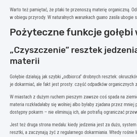
Warto też pamiętać, że ptaki te przenoszą materię organiczną. Odc
w obiegu przyrody. W naturalnych warunkach guano zasila ubogie sie
Pożyteczne funkcje gołębi w
„Czyszczenie” resztek jedzenia
materii
Gołębie działają jak szybki „odbiorca” drobnych resztek: okruszk
je dokarmiać, ale fakt jest prosty: część odpadków organicznych 
W miastach z dużym ruchem pieszym zawsze coś spada na ziemię.
materia rozkładałaby się wolniej albo byłaby zjadana przez mniej
dostępny pokarm – nie eliminują ich, ale potrafią ograniczać prz
Jest też druga strona medalu: kiedy jedzenia jest za dużo, syste
resztki, a zaczynają żyć z regularnego dokarmiania. Wtedy rośnie l