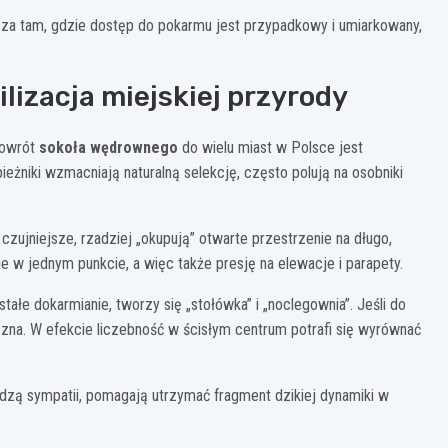
sza tam, gdzie dostęp do pokarmu jest przypadkowy i umiarkowany,
lizacja miejskiej przyrody
Powrót
sokoła wędrownego
do wielu miast w Polsce jest
eżniki wzmacniają naturalną selekcję, często polują na osobniki
czujniejsze, rzadziej „okupują” otwarte przestrzenie na długo,
 w jednym punkcie, a więc także presję na elewacje i parapety.
tałe dokarmianie, tworzy się „stołówka” i „noclegownia”. Jeśli do
eczna. W efekcie liczebność w ścisłym centrum potrafi się wyrównać
udzą sympatii, pomagają utrzymać fragment dzikiej dynamiki w