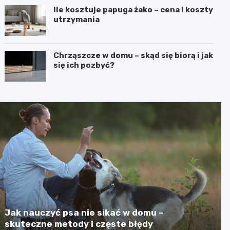
Ile kosztuje papuga żako – cena i koszty
utrzymania
Chrząszcze w domu – skąd się biorą i jak
się ich pozbyć?
Jak nauczyć psa nie sikać w domu –
skuteczne metody i częste błędy