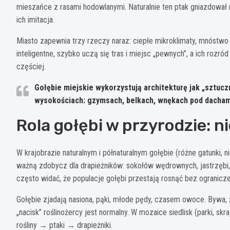
mieszańce z rasami hodowlanymi. Naturalnie ten ptak gniazdował na 
ich imitacja.
Miasto zapewnia trzy rzeczy naraz: ciepłe mikroklimaty, mnóstwo
inteligentne, szybko uczą się tras i miejsc „pewnych”, a ich rozród 
częściej.
Gołębie miejskie wykorzystują architekturę jak „sztuczn
wysokościach: gzymsach, belkach, wnękach pod dacham
Rola gołębi w przyrodzie: n
W krajobrazie naturalnym i półnaturalnym gołębie (różne gatunki,
ważną zdobycz dla drapieżników: sokołów wędrownych, jastrzębi, 
często widać, że populacje gołębi przestają rosnąć bez ogranicze
Gołębie zjadają nasiona, pąki, młode pędy, czasem owoce. Bywa, 
„nacisk” roślinożercy jest normalny. W mozaice siedlisk (parki, sk
rośliny → ptaki → drapieżniki.