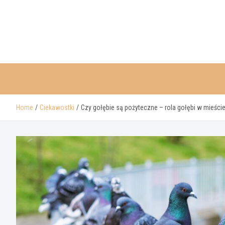
Skip
to
content
Home
Ciekawostki
Czy gołębie są pożyteczne – rola gołębi w mieście