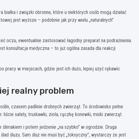
iera białka i związki obronne, które u niektórych osób mogą działać
aktowej jest wyższe – podobnie jak przy wielu „naturalnych”
zeć oczu, ewentualnie zastosować łagodny preparat na podrażnienia.
st konsultacja medyczna – to już ogólna zasada dla reakcji
bo pracy w miejscach, gdzie jest ich dużo, lepiej użyć rękawic
iej realny problem
 roślin, czasem padlinie drobnych zwierząt. To środowisko pełne
 liście sałaty, truskawki, zioła, rączkę konewki, miski zwierząt.
 ślimakiem i potem jedzenie „na szybko” w ogrodzie. Druga
ślad śluzu. Sam śluz nie musi być „toksyczny”, wystarczy że jest