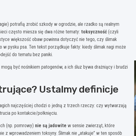
agie) potrafią zrobić szkody w ogrodzie, ale rzadko są realnym
sieci często miesza się dwa różne tematy:
toksyczność
(czyli
raktyce większość obaw powinna dotyczyć nie tego, czy ślimak
o w pysku psa. Ten tekst porządkuje fakty: kiedy ślimak nagi może
odejść do tematu bez paniki.
e mogą być nośnikiem patogenów, a ich śluz bywa drażniący i brudzi
trujące? Ustalmy definicje
agich najczęściej chodzi o jedną z trzech rzeczy: czy wytwarzają
rucia po kontakcie/połknięciu.
dach (np. pomrowy)
nie są jadowite
w sensie zwierząt, które
ie z wprowadzeniem toksyny. Ślimak nie „atakuje” w ten sposób