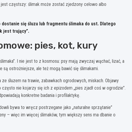
 jest częstszy: ślimak może zostać zjedzony celowo albo
o dostanie się śluzu lub fragmentu ślimaka do ust.
Dlatego
 jest trujący”.
omowe: pies, kot, kury
limaka”. I nie jest to z kosmosu: psy mają zwyczaj wąchać, lizać, a
e są ostrożniejsze, ale też mogą bawić się ślimakami.
ska ze śluzem na trawie, zabawkach ogrodowych, miskach. Objawy
często nie kojarzy się ich z epizodem „pies zjadł coś w ogrodzie”.
powiadają konkretne badania i profilaktykę.
odowli bywa to wręcz postrzegane jako „naturalne sprzątanie”
geny – więc im więcej ślimaków, tym większy sens ma dbanie o