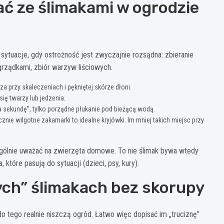
ć ze ślimakami w ogrodzie
 sytuacje, gdy ostrożność jest zwyczajnie rozsądna: zbieranie
grządkami, zbiór warzyw liściowych.
a przy skaleczeniach i pękniętej skórze dłoni.
ię twarzy lub jedzenia.
na sekundę”, tylko porządne płukanie pod bieżącą wodą.
ecznie wilgotne zakamarki to idealne kryjówki. Im mniej takich miejsc przy
zególnie uważać na zwierzęta domowe. To nie ślimak bywa wtedy
, które pasują do sytuacji (dzieci, psy, kury).
ych” ślimakach bez skorupy
 do tego realnie niszczą ogród. Łatwo więc dopisać im „truciznę”