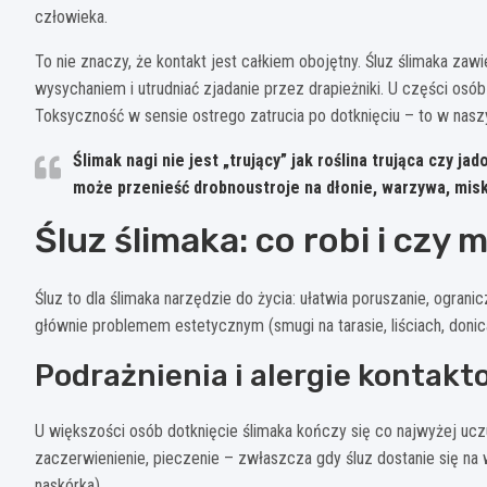
człowieka.
To nie znaczy, że kontakt jest całkiem obojętny. Śluz ślimaka za
wysychaniem i utrudniać zjadanie przez drapieżniki. U części os
Toksyczność w sensie ostrego zatrucia po dotknięciu – to w nasz
Ślimak nagi nie jest „trujący” jak roślina trująca czy jad
może przenieść drobnoustroje na dłonie, warzywa, misk
Śluz ślimaka: co robi i czy
Śluz to dla ślimaka narzędzie do życia: ułatwia poruszanie, ograni
głównie problemem estetycznym (smugi na tarasie, liściach, donica
Podrażnienia i alergie kontak
U większości osób dotknięcie ślimaka kończy się co najwyżej uc
zaczerwienienie, pieczenie – zwłaszcza gdy śluz dostanie się na w
naskórka).