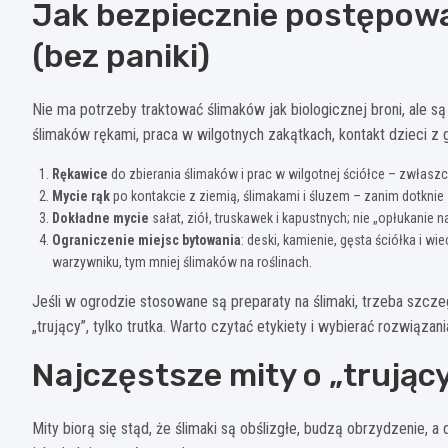
Jak bezpiecznie postępowa
(bez paniki)
Nie ma potrzeby traktować ślimaków jak biologicznej broni, ale są
ślimaków rękami, praca w wilgotnych zakątkach, kontakt dzieci z 
Rękawice
do zbierania ślimaków i prac w wilgotnej ściółce – zwłaszcz
Mycie rąk
po kontakcie z ziemią, ślimakami i śluzem – zanim dotknie s
Dokładne mycie
sałat, ziół, truskawek i kapustnych; nie „opłukanie 
Ograniczenie miejsc bytowania
: deski, kamienie, gęsta ściółka i wi
warzywniku, tym mniej ślimaków na roślinach.
Jeśli w ogrodzie stosowane są preparaty na ślimaki, trzeba szc
„trujący”, tylko trutka. Warto czytać etykiety i wybierać rozwiązania
Najczęstsze mity o „trując
Mity biorą się stąd, że ślimaki są obślizgłe, budzą obrzydzenie, a