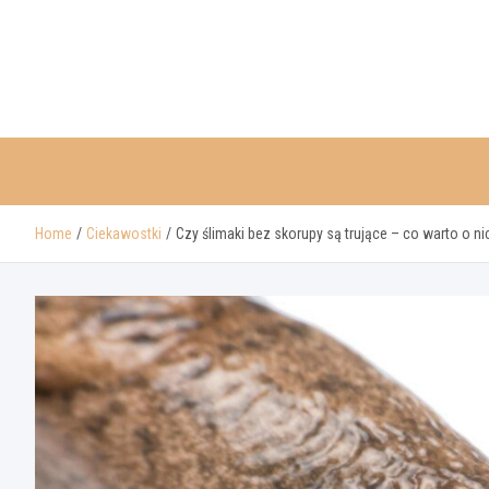
Skip
to
content
Home
Ciekawostki
Czy ślimaki bez skorupy są trujące – co warto o n