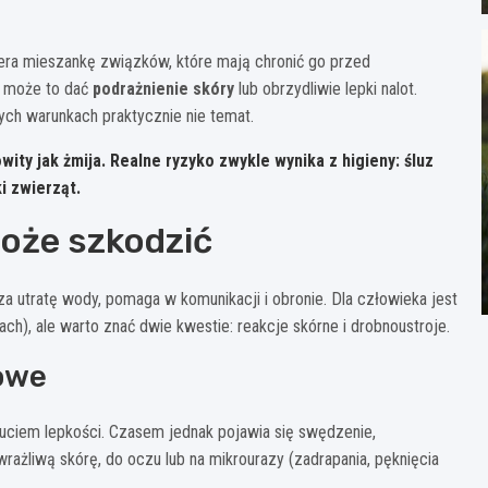
wiera mieszankę związków, które mają chronić go przed
ób może to dać
podrażnienie skóry
lub obrzydliwie lepki nalot.
ych warunkach praktycznie nie temat.
owity jak żmija.
Realne ryzyko zwykle wynika z higieny: śluz
i zwierząt.
 może szkodzić
cza utratę wody, pomaga w komunikacji i obronie. Dla człowieka jest
ch), ale warto znać dwie kwestie: reakcje skórne i drobnoustroje.
towe
zuciem lepkości. Czasem jednak pojawia się swędzenie,
rażliwą skórę, do oczu lub na mikrourazy (zadrapania, pęknięcia