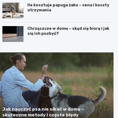
Ile kosztuje papuga żako – cena i koszty
utrzymania
Chrząszcze w domu – skąd się biorą i jak
się ich pozbyć?
Jak nauczyć psa nie sikać w domu –
skuteczne metody i częste błędy