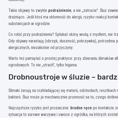
Takie objawy to zwykle
podrażnienie
, a nie „zatrucie”. Śluz zaw
drażniąco. Jeśli ktoś ma skłonność do alergii, ryzyko reakcji kont
substancjach w ogrodzie.
Co robić przy podrażnieniu? Spłukać skórę wodą z mydłem, nie tr
Gdy objawy narastają (obrzęk, duszność, pokrzywka), potrzebna je
alergicznych, niezależnie od przyczyny.
Warto też pamiętać o prostej praktyce: przy zbieraniu ślimaków al
ogrodowych. To nie „strach”, tylko higiena.
Drobnoustroje w śluzie – bardz
Ślimaki żerują na rozkładającej się materii, odchodach, resztkach
bakterii. Śluz może je mechanicznie przenosić na to, czego dotknie:
Najczęstsze ryzyko jest prozaiczne:
brudne ręce
po kontakcie ze
sytuacja to surowe warzywa i owoce z ogródka, na których został 