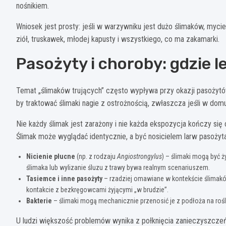
nośnikiem.
Wniosek jest prosty: jeśli w warzywniku jest dużo ślimaków, myci
ziół, truskawek, młodej kapusty i wszystkiego, co ma zakamarki.
Pasożyty i choroby: gdzie 
Temat „ślimaków trujących” często wypływa przy okazji pasożytó
by traktować ślimaki nagie z ostrożnością, zwłaszcza jeśli w domu
Nie każdy ślimak jest zarażony i nie każda ekspozycja kończy się 
Ślimak może wyglądać identycznie, a być nosicielem larw pasożyta
Nicienie płucne
(np. z rodzaju
Angiostrongylus
) – ślimaki mogą być 
ślimaka lub wylizanie śluzu z trawy bywa realnym scenariuszem.
Tasiemce i inne pasożyty
– rzadziej omawiane w kontekście ślimakó
kontakcie z bezkręgowcami żyjącymi „w brudzie”.
Bakterie
– ślimaki mogą mechanicznie przenosić je z podłoża na rośli
U ludzi większość problemów wynika z połknięcia zanieczyszczeń