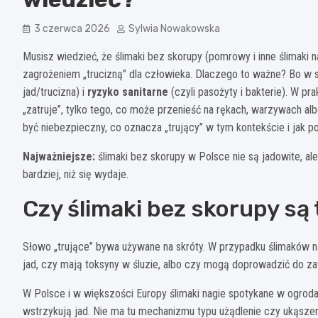
3 czerwca 2026
Sylwia Nowakowska
Musisz wiedzieć, że ślimaki bez skorupy (pomrowy i inne ślimaki n
zagrożeniem „trucizną” dla człowieka. Dlaczego to ważne? Bo w 
jad/tru­cizna) i
ryzyko sanitarne
(czyli pasożyty i bakterie). W p
„zatruje”, tylko tego, co może przenieść na rękach, warzywach alb
być niebezpieczny, co oznacza „trujący” w tym kontekście i jak p
Najważniejsze:
ślimaki bez skorupy w Polsce nie są jadowite, al
bardziej, niż się wydaje.
Czy ślimaki bez skorupy są 
Słowo „trujące” bywa używane na skróty. W przypadku ślimaków n
jad, czy mają toksyny w śluzie, albo czy mogą doprowadzić do zat
W Polsce i w większości Europy ślimaki nagie spotykane w ogro
wstrzykują jad. Nie ma tu mechanizmu typu użądlenie czy ukąszen