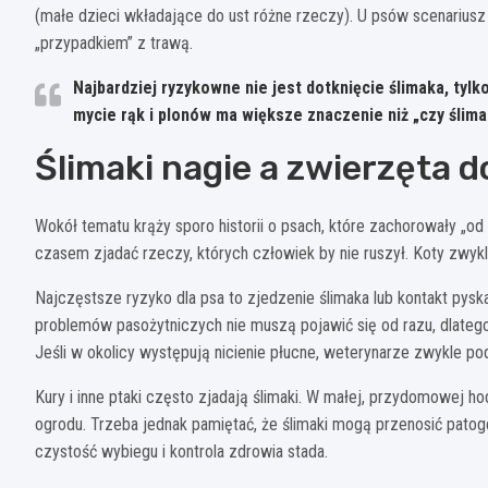
(małe dzieci wkładające do ust różne rzeczy). U psów scenariusz
„przypadkiem” z trawą.
Najbardziej ryzykowne nie jest dotknięcie ślimaka, tylk
mycie rąk i plonów ma większe znaczenie niż „czy ślimak
Ślimaki nagie a zwierzęta d
Wokół tematu krąży sporo historii o psach, które zachorowały „od ś
czasem zjadać rzeczy, których człowiek by nie ruszył. Koty zwykl
Najczęstsze ryzyko dla psa to zjedzenie ślimaka lub kontakt py
problemów pasożytniczych nie muszą pojawić się od razu, dlatego 
Jeśli w okolicy występują nicienie płucne, weterynarze zwykle pod
Kury i inne ptaki często zjadają ślimaki. W małej, przydomowej h
ogrodu. Trzeba jednak pamiętać, że ślimaki mogą przenosić pato
czystość wybiegu i kontrola zdrowia stada.