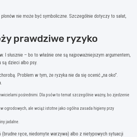
e plonów nie może być symboliczne. Szczególnie dotyczy to sałat,
leży prawdziwe ryzyko
w. I słusznie – bo to właśnie one są najpoważniejszym argumentem,
 są dzieci albo psy.
chorobą. Problem w tym, że ryzyka nie da się ocenić „na oko”.
.
żywicielami pośrednimi. Dla psów to temat szczególnie ważny, bo zjedzenie
w ogrodowych, ale wciąż istotne jako ogólna zasada higieny przy
ny jadalne.
 (brudne ręce, niedomyte warzywa) albo z nietypowych sytuacji