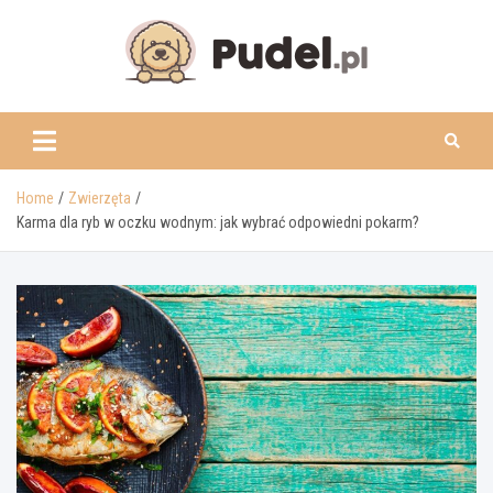
Skip
to
content
www.pudel.pl
Home
Zwierzęta
Karma dla ryb w oczku wodnym: jak wybrać odpowiedni pokarm?