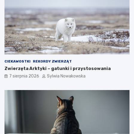
d
z
y
e
CIEKAWOSTKI
REKORDY ZWIERZĄT
Zwierzęta Arktyki – gatunki i przystosowania
7 sierpnia 2026
Sylwia Nowakowska