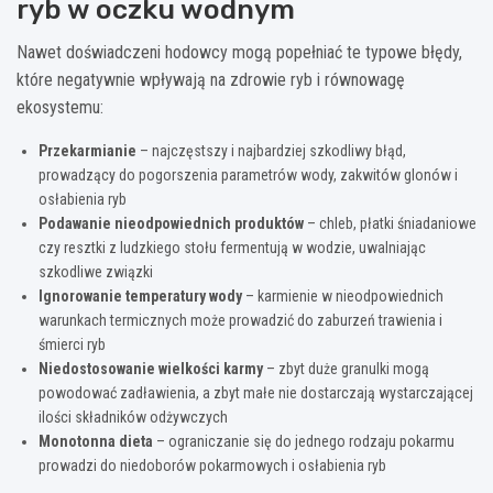
ryb w oczku wodnym
Nawet doświadczeni hodowcy mogą popełniać te typowe błędy,
które negatywnie wpływają na zdrowie ryb i równowagę
ekosystemu:
Przekarmianie
– najczęstszy i najbardziej szkodliwy błąd,
prowadzący do pogorszenia parametrów wody, zakwitów glonów i
osłabienia ryb
Podawanie nieodpowiednich produktów
– chleb, płatki śniadaniowe
czy resztki z ludzkiego stołu fermentują w wodzie, uwalniając
szkodliwe związki
Ignorowanie temperatury wody
– karmienie w nieodpowiednich
warunkach termicznych może prowadzić do zaburzeń trawienia i
śmierci ryb
Niedostosowanie wielkości karmy
– zbyt duże granulki mogą
powodować zadławienia, a zbyt małe nie dostarczają wystarczającej
ilości składników odżywczych
Monotonna dieta
– ograniczanie się do jednego rodzaju pokarmu
prowadzi do niedoborów pokarmowych i osłabienia ryb