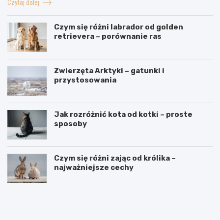
Czytaj dalej
Czym się różni labrador od golden
retrievera – porównanie ras
Zwierzęta Arktyki – gatunki i
przystosowania
Jak rozróżnić kota od kotki – proste
sposoby
Czym się różni zając od królika –
najważniejsze cechy
J
J
a
a
k
k
n
o
a
d