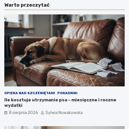
Warto przeczytać
u
u
c
c
z
z
y
y
ć
ć
p
p
s
s
a
a
n
g
i
r
e
y
s
z
i
i
k
e
a
n
ć
i
w
a
OPIEKA NAD SZCZENIĘTAMI
PORADNIKI
d
r
Ile kosztuje utrzymanie psa – miesięczne i roczne
o
ą
wydatki
m
k
8 sierpnia 2026
Sylwia Nowakowska
u
–
–
s
s
p