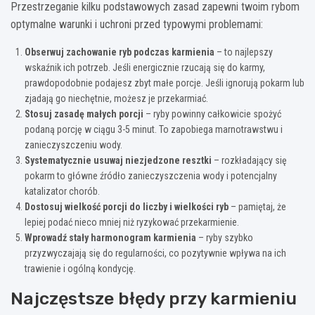
Przestrzeganie kilku podstawowych zasad zapewni twoim rybom
optymalne warunki i uchroni przed typowymi problemami:
Obserwuj zachowanie ryb podczas karmienia
– to najlepszy
wskaźnik ich potrzeb. Jeśli energicznie rzucają się do karmy,
prawdopodobnie podajesz zbyt małe porcje. Jeśli ignorują pokarm lub
zjadają go niechętnie, możesz je przekarmiać.
Stosuj zasadę małych porcji
– ryby powinny całkowicie spożyć
podaną porcję w ciągu 3-5 minut. To zapobiega marnotrawstwu i
zanieczyszczeniu wody.
Systematycznie usuwaj niezjedzone resztki
– rozkładający się
pokarm to główne źródło zanieczyszczenia wody i potencjalny
katalizator chorób.
Dostosuj wielkość porcji do liczby i wielkości ryb
– pamiętaj, że
lepiej podać nieco mniej niż ryzykować przekarmienie.
Wprowadź stały harmonogram karmienia
– ryby szybko
przyzwyczajają się do regularności, co pozytywnie wpływa na ich
trawienie i ogólną kondycję.
Najczęstsze błędy przy karmieniu