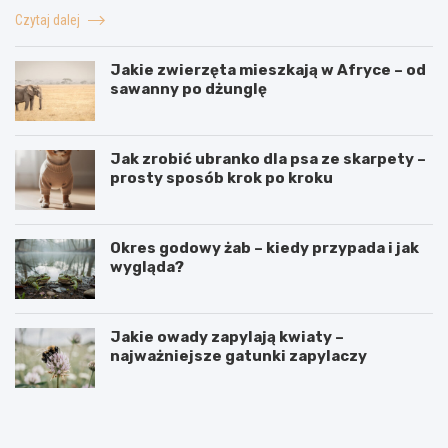
Czytaj dalej
Jakie zwierzęta mieszkają w Afryce – od
sawanny po dżunglę
Jak zrobić ubranko dla psa ze skarpety –
prosty sposób krok po kroku
Okres godowy żab – kiedy przypada i jak
wygląda?
Jakie owady zapylają kwiaty –
najważniejsze gatunki zapylaczy
J
J
a
a
k
k
n
o