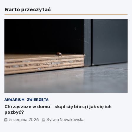
a
d
Warto przeczytać
u
u
c
c
z
z
y
y
ć
ć
p
p
s
s
a
a
n
g
i
r
e
y
s
z
i
i
k
e
a
n
ć
i
w
a
AKWARIUM
ZWIERZĘTA
d
r
Chrząszcze w domu – skąd się biorą i jak się ich
o
ą
pozbyć?
m
k
5 sierpnia 2026
Sylwia Nowakowska
u
–
–
s