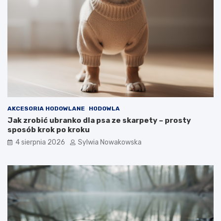
ę
c
d
z
y
e
AKCESORIA HODOWLANE
HODOWLA
Jak zrobić ubranko dla psa ze skarpety – prosty
sposób krok po kroku
4 sierpnia 2026
Sylwia Nowakowska