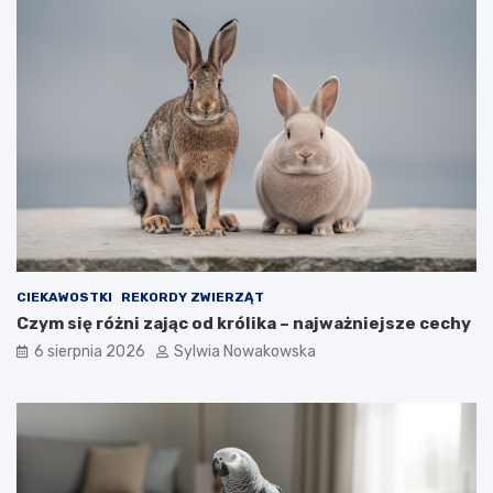
s
h
t
o
e
w
b
a
ł
w
ę
c
d
z
y
e
CIEKAWOSTKI
REKORDY ZWIERZĄT
Czym się różni zając od królika – najważniejsze cechy
6 sierpnia 2026
Sylwia Nowakowska