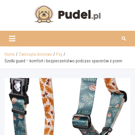
Skip
to
content
www.pudel.pl
Home
Zwierzęta domowe
Psy
Szelki guard – komfort i bezpieczeństwo podczas spacerów z psem