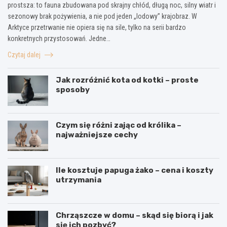
prostsza: to fauna zbudowana pod skrajny chłód, długą noc, silny wiatr i
sezonowy brak pożywienia, a nie pod jeden „lodowy” krajobraz. W
Arktyce przetrwanie nie opiera się na sile, tylko na serii bardzo
konkretnych przystosowań. Jedne…
Czytaj dalej
Jak rozróżnić kota od kotki – proste
sposoby
Czym się różni zając od królika –
najważniejsze cechy
Ile kosztuje papuga żako – cena i koszty
utrzymania
Chrząszcze w domu – skąd się biorą i jak
się ich pozbyć?