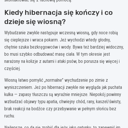
Kiedy hibernacja się kończy i co
dzieje się wiosną?
Wybudzanie zwykle następuje wczesną wiosną, gdy noce robią
się cieplejsze i wraca pokarm. Jeż wychodzi wtedy głodny,
chętnie szuka bezkręgowców i wody. Bywa też bardziej widoczny,
bo musi szybko odbudować masę ciała. W tym okresie jest
narażony na kolizje z autami i ataki psów, bo porusza się więcej i
częściej.
Wiosną łatwo pomylić „normalne” wychudzenie po zimie z
wyniszczeniem. Jeż po hibernacji zwykle nie wygląda jak puchata
kulka — zapasy tłuszczu są wyraźnie mniejsze. Niepokój powinny
wzbudzać objawy typu apatia, chwiejny chód, rany, kaszel/świsty,
brak reakcji na bodźce czy przebywanie w pełnym słońcu bez
ruchu.
Najlepsze, co da się zrobić dla jeży jako gatunku, to zapewnić im