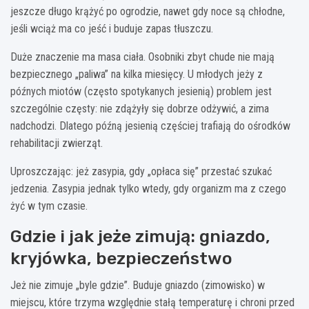
jeszcze długo krążyć po ogrodzie, nawet gdy noce są chłodne,
jeśli wciąż ma co jeść i buduje zapas tłuszczu.
Duże znaczenie ma masa ciała. Osobniki zbyt chude nie mają
bezpiecznego „paliwa” na kilka miesięcy. U młodych jeży z
późnych miotów (często spotykanych jesienią) problem jest
szczególnie częsty: nie zdążyły się dobrze odżywić, a zima
nadchodzi. Dlatego późną jesienią częściej trafiają do ośrodków
rehabilitacji zwierząt.
Uproszczając: jeż zasypia, gdy „opłaca się” przestać szukać
jedzenia. Zasypia jednak tylko wtedy, gdy organizm ma z czego
żyć w tym czasie.
Gdzie i jak jeże zimują: gniazdo,
kryjówka, bezpieczeństwo
Jeż nie zimuje „byle gdzie”. Buduje gniazdo (zimowisko) w
miejscu, które trzyma względnie stałą temperaturę i chroni przed