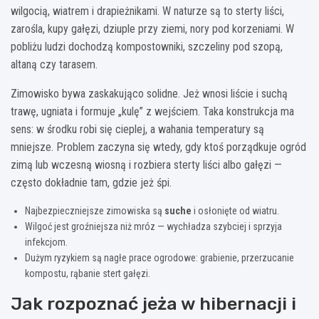
wilgocią, wiatrem i drapieżnikami. W naturze są to sterty liści,
zarośla, kupy gałęzi, dziuple przy ziemi, nory pod korzeniami. W
pobliżu ludzi dochodzą kompostowniki, szczeliny pod szopą,
altaną czy tarasem.
Zimowisko bywa zaskakująco solidne. Jeż wnosi liście i suchą
trawę, ugniata i formuje „kulę” z wejściem. Taka konstrukcja ma
sens: w środku robi się cieplej, a wahania temperatury są
mniejsze. Problem zaczyna się wtedy, gdy ktoś porządkuje ogród
zimą lub wczesną wiosną i rozbiera sterty liści albo gałęzi —
często dokładnie tam, gdzie jeż śpi.
Najbezpieczniejsze zimowiska są
suche
i osłonięte od wiatru.
Wilgoć jest groźniejsza niż mróz — wychładza szybciej i sprzyja
infekcjom.
Dużym ryzykiem są nagłe prace ogrodowe: grabienie, przerzucanie
kompostu, rąbanie stert gałęzi.
Jak rozpoznać jeża w hibernacji i