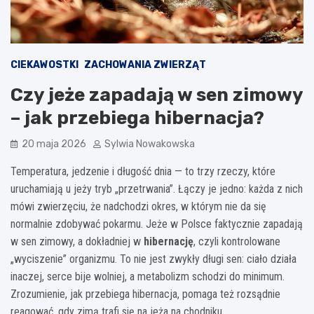
CIEKAWOSTKI
ZACHOWANIA ZWIERZĄT
Czy jeże zapadają w sen zimowy
– jak przebiega hibernacja?
20 maja 2026
Sylwia Nowakowska
Temperatura, jedzenie i długość dnia — to trzy rzeczy, które
uruchamiają u jeży tryb „przetrwania”. Łączy je jedno: każda z nich
mówi zwierzęciu, że nadchodzi okres, w którym nie da się
normalnie zdobywać pokarmu. Jeże w Polsce faktycznie zapadają
w sen zimowy, a dokładniej w
hibernację
, czyli kontrolowane
„wyciszenie” organizmu. To nie jest zwykły długi sen: ciało działa
inaczej, serce bije wolniej, a metabolizm schodzi do minimum.
Zrozumienie, jak przebiega hibernacja, pomaga też rozsądnie
reagować, gdy zimą trafi się na jeża na chodniku.