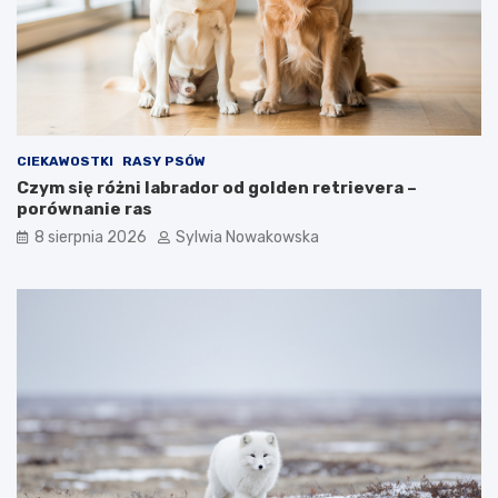
n
n
e
e
m
s
e
p
t
o
o
s
d
o
y
b
CIEKAWOSTKI
RASY PSÓW
i
y
Czym się różni labrador od golden retrievera –
c
w
porównanie ras
z
y
ę
c
8 sierpnia 2026
Sylwia Nowakowska
s
h
t
o
e
w
b
a
ł
w
ę
c
d
z
y
e