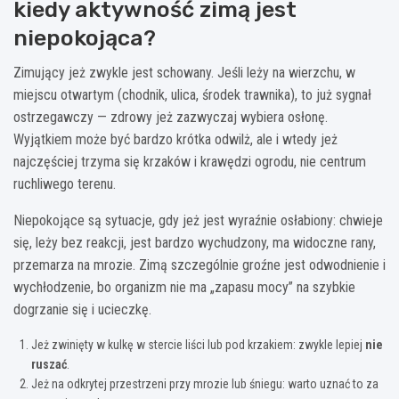
kiedy aktywność zimą jest
niepokojąca?
Zimujący jeż zwykle jest schowany. Jeśli leży na wierzchu, w
miejscu otwartym (chodnik, ulica, środek trawnika), to już sygnał
ostrzegawczy — zdrowy jeż zazwyczaj wybiera osłonę.
Wyjątkiem może być bardzo krótka odwilż, ale i wtedy jeż
najczęściej trzyma się krzaków i krawędzi ogrodu, nie centrum
ruchliwego terenu.
Niepokojące są sytuacje, gdy jeż jest wyraźnie osłabiony: chwieje
się, leży bez reakcji, jest bardzo wychudzony, ma widoczne rany,
przemarza na mrozie. Zimą szczególnie groźne jest odwodnienie i
wychłodzenie, bo organizm nie ma „zapasu mocy” na szybkie
dogrzanie się i ucieczkę.
Jeż zwinięty w kulkę w stercie liści lub pod krzakiem: zwykle lepiej
nie
ruszać
.
Jeż na odkrytej przestrzeni przy mrozie lub śniegu: warto uznać to za