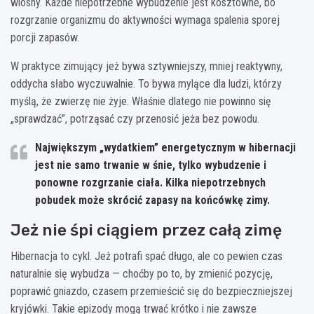
wiosny. Każde niepotrzebne wybudzenie jest kosztowne, bo
rozgrzanie organizmu do aktywności wymaga spalenia sporej
porcji zapasów.
W praktyce zimujący jeż bywa sztywniejszy, mniej reaktywny,
oddycha słabo wyczuwalnie. To bywa mylące dla ludzi, którzy
myślą, że zwierzę nie żyje. Właśnie dlatego nie powinno się
„sprawdzać”, potrząsać czy przenosić jeża bez powodu.
Największym „wydatkiem” energetycznym w hibernacji
jest nie samo trwanie w śnie, tylko
wybudzenie i
ponowne rozgrzanie ciała
. Kilka niepotrzebnych
pobudek może skrócić zapasy na końcówkę zimy.
Jeż nie śpi ciągiem przez całą zimę
Hibernacja to cykl. Jeż potrafi spać długo, ale co pewien czas
naturalnie się wybudza — choćby po to, by zmienić pozycję,
poprawić gniazdo, czasem przemieścić się do bezpieczniejszej
kryjówki. Takie epizody mogą trwać krótko i nie zawsze