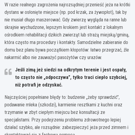
W razie realnego zagrożenia najrozsądniej przenieść jeża na krótki
dystans w osłonięte miejsce (np. pod krzak, za żywopłot), tak by
nie musiał długo maszerować. Gdy zwierzę wygląda na ranne lub
skrajnie wychudzone, lepszym krokiem jest kontakt z lokalnym
ośrodkiem rehabilitacji dzikich zwierząt lub strażą miejską/gminą,
która często ma procedury i kontakty. Samodzielne zabieranie do
domu bez planu bywa początkiem kłopotów: łatwo przegrzać, źle
nakarmić albo nie zauważyć pasożytów czy urazów.
Jeśli zimą jeż siedzi na odkrytym terenie i jest ospały,
to często nie „odpoczywa”, tylko
traci ciepło szybciej,
niż potrafi je odzyskać
.
Najczęściej popełniane błędy to: budzenie „żeby sprawdzić”,
podawanie mleka (szkodzi), karmienie resztkami z kuchni oraz
trzymanie w zbyt ciepłym miejscu bez konsultacji ze
specjalistami. Przy podejrzeniu problemu zdrowotnego lepiej
działać szybko, ale rozsądnie: zabezpieczyć jeża przed zimnem i
skontaktować się z fachową pomocą.