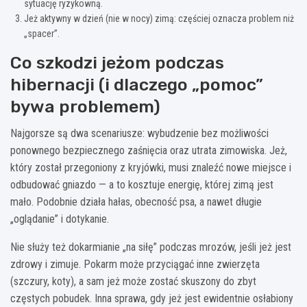
sytuację ryzykowną.
Jeż aktywny w dzień (nie w nocy) zimą: częściej oznacza problem niż
„spacer”.
Co szkodzi jeżom podczas
hibernacji (i dlaczego „pomoc”
bywa problemem)
Najgorsze są dwa scenariusze: wybudzenie bez możliwości
ponownego bezpiecznego zaśnięcia oraz utrata zimowiska. Jeż,
który został przegoniony z kryjówki, musi znaleźć nowe miejsce i
odbudować gniazdo — a to kosztuje energię, której zimą jest
mało. Podobnie działa hałas, obecność psa, a nawet długie
„oglądanie” i dotykanie.
Nie służy też dokarmianie „na siłę” podczas mrozów, jeśli jeż jest
zdrowy i zimuje. Pokarm może przyciągać inne zwierzęta
(szczury, koty), a sam jeż może zostać skuszony do zbyt
częstych pobudek. Inna sprawa, gdy jeż jest ewidentnie osłabiony