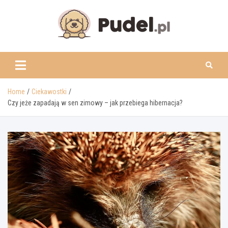
Skip
to
content
www.pudel.pl
Home
Ciekawostki
Czy jeże zapadają w sen zimowy – jak przebiega hibernacja?