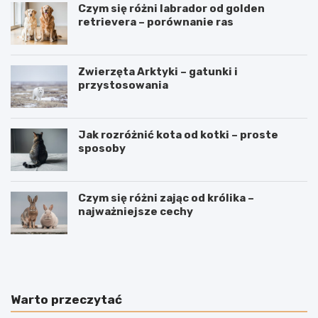
Czym się różni labrador od golden
retrievera – porównanie ras
Zwierzęta Arktyki – gatunki i
przystosowania
Jak rozróżnić kota od kotki – proste
sposoby
Czym się różni zając od królika –
najważniejsze cechy
J
J
a
a
k
k
n
o
a
d
Warto przeczytać
u
u
c
c