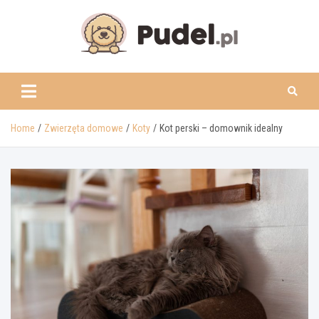
Skip
to
content
www.pudel.pl
Home
Zwierzęta domowe
Koty
Kot perski – domownik idealny