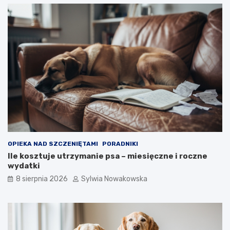
z
z
y
y
ć
ć
p
p
s
s
a
a
n
g
i
r
e
y
s
z
i
i
k
e
a
n
ć
i
w
a
OPIEKA NAD SZCZENIĘTAMI
PORADNIKI
d
r
Ile kosztuje utrzymanie psa – miesięczne i roczne
o
ą
wydatki
m
k
8 sierpnia 2026
Sylwia Nowakowska
u
–
–
s
s
p
k
r
u
a