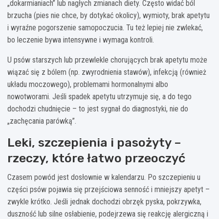
„dokarmianiach” lub nagłych zmianach diety. Często widać ból
brzucha (pies nie chce, by dotykać okolicy), wymioty, brak apetytu
i wyraźne pogorszenie samopoczucia. Tu też lepiej nie zwlekać,
bo leczenie bywa intensywne i wymaga kontroli.
U psów starszych lub przewlekle chorujących brak apetytu może
wiązać się z bólem (np. zwyrodnienia stawów), infekcją (również
układu moczowego), problemami hormonalnymi albo
nowotworami. Jeśli spadek apetytu utrzymuje się, a do tego
dochodzi chudnięcie – to jest sygnał do diagnostyki, nie do
„zachęcania parówką”.
Leki, szczepienia i pasożyty –
rzeczy, które łatwo przeoczyć
Czasem powód jest dosłownie w kalendarzu. Po szczepieniu u
części psów pojawia się przejściowa senność i mniejszy apetyt –
zwykle krótko. Jeśli jednak dochodzi obrzęk pyska, pokrzywka,
duszność lub silne osłabienie, podejrzewa się reakcję alergiczną i