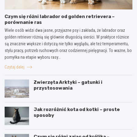
Czym się różni labrador od golden retrievera –
porównanie ras
Wiele osób widzi dwa jasne, przyjazne psy i zakłada, że labrador oraz
golden retriever różnią się głównie długością sierści. W praktyce różnice
są znacznie większe i dotyczą nie tylko wyglądu, ale też temperamentu,
stylu pracy, potrzeb ruchowych oraz codziennej pielęgnacji. To ważne, bo
pomyłka na etapie wyboru rasy…
Czytaj dalej
Zwierzęta Arktyki – gatunki i
przystosowania
Jak rozróżnić kota od kotki – proste
sposoby
Czym się różni zając od królika –