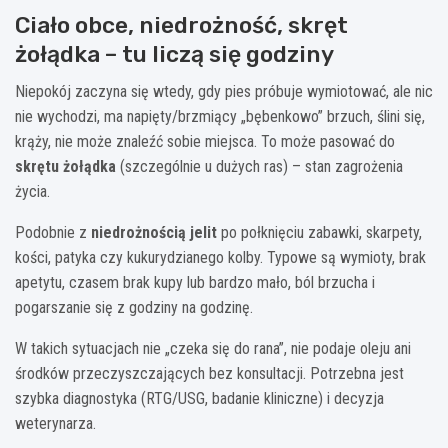
Ciało obce, niedrożność, skręt
żołądka – tu liczą się godziny
Niepokój zaczyna się wtedy, gdy pies próbuje wymiotować, ale nic
nie wychodzi, ma napięty/brzmiący „bębenkowo” brzuch, ślini się,
krąży, nie może znaleźć sobie miejsca. To może pasować do
skrętu żołądka
(szczególnie u dużych ras) – stan zagrożenia
życia.
Podobnie z
niedrożnością jelit
po połknięciu zabawki, skarpety,
kości, patyka czy kukurydzianego kolby. Typowe są wymioty, brak
apetytu, czasem brak kupy lub bardzo mało, ból brzucha i
pogarszanie się z godziny na godzinę.
W takich sytuacjach nie „czeka się do rana”, nie podaje oleju ani
środków przeczyszczających bez konsultacji. Potrzebna jest
szybka diagnostyka (RTG/USG, badanie kliniczne) i decyzja
weterynarza.