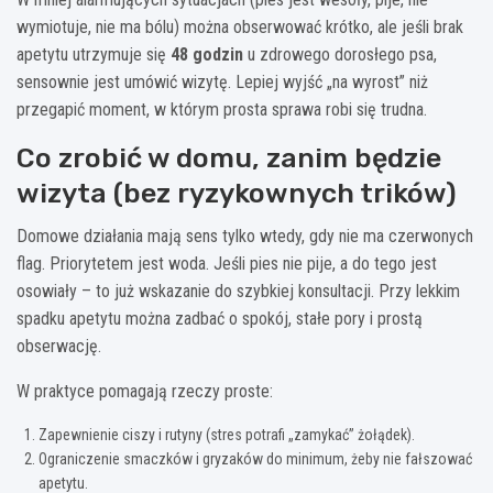
wymiotuje, nie ma bólu) można obserwować krótko, ale jeśli brak
apetytu utrzymuje się
48 godzin
u zdrowego dorosłego psa,
sensownie jest umówić wizytę. Lepiej wyjść „na wyrost” niż
przegapić moment, w którym prosta sprawa robi się trudna.
Co zrobić w domu, zanim będzie
wizyta (bez ryzykownych trików)
Domowe działania mają sens tylko wtedy, gdy nie ma czerwonych
flag. Priorytetem jest woda. Jeśli pies nie pije, a do tego jest
osowiały – to już wskazanie do szybkiej konsultacji. Przy lekkim
spadku apetytu można zadbać o spokój, stałe pory i prostą
obserwację.
W praktyce pomagają rzeczy proste:
Zapewnienie ciszy i rutyny (stres potrafi „zamykać” żołądek).
Ograniczenie smaczków i gryzaków do minimum, żeby nie fałszować
apetytu.