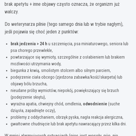
brak apetytu + inne objawy często oznacza, że organizm już
walczy.
Do weterynarza pilnie (tego samego dnia lub w trybie nagłym),
jeśli pojawia się choć jeden z punktów:
brak jedzenia > 24 h
u szczenięcia, psa miniaturowego, seniora lub
psa chorego przewlekle,
powtarzające się wymioty, szczególnie z osłabieniem lub brakiem
możliwości utrzymania wody,
biegunka z krwią, smolistym stolcem albo silnym parciem,
podejrzenie ciała obcego (zjedzona zabawka/kość/skarpeta) lub
objawy bólu brzucha,
nieudane próby wymiotów, niepokój, powiększający się brzuch
(podejrzenie skrętu),
wyraźna apatia, chwiejny chód, omdlenia,
odwodnienie
(suche
dziąsła, zapadnięte oczy),
problemy z oddychaniem, obrzęk pyska, nagła reakcja alergiczna,
gwałtowne chudnięcie lub brak apetytu nawracający przez kilka dni.
W mniej alarmujących sytuacjach (pies jest wesoły, pije, nie