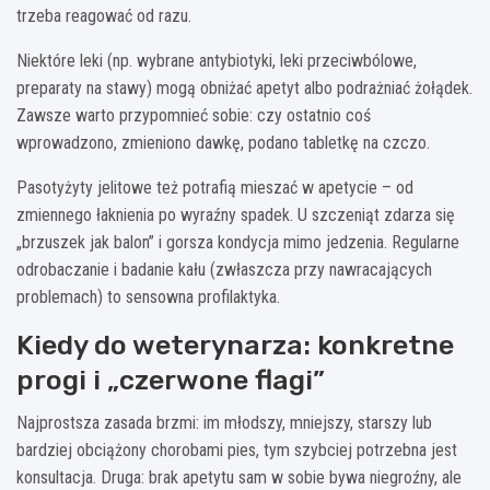
trzeba reagować od razu.
Niektóre leki (np. wybrane antybiotyki, leki przeciwbólowe,
preparaty na stawy) mogą obniżać apetyt albo podrażniać żołądek.
Zawsze warto przypomnieć sobie: czy ostatnio coś
wprowadzono, zmieniono dawkę, podano tabletkę na czczo.
Pasotyżyty jelitowe też potrafią mieszać w apetycie – od
zmiennego łaknienia po wyraźny spadek. U szczeniąt zdarza się
„brzuszek jak balon” i gorsza kondycja mimo jedzenia. Regularne
odrobaczanie i badanie kału (zwłaszcza przy nawracających
problemach) to sensowna profilaktyka.
Kiedy do weterynarza: konkretne
progi i „czerwone flagi”
Najprostsza zasada brzmi: im młodszy, mniejszy, starszy lub
bardziej obciążony chorobami pies, tym szybciej potrzebna jest
konsultacja. Druga: brak apetytu sam w sobie bywa niegroźny, ale