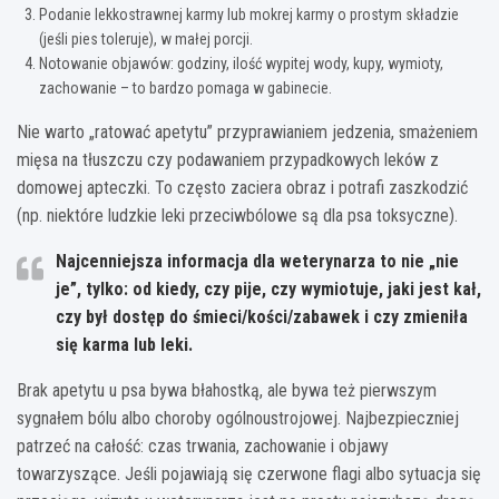
Podanie lekkostrawnej karmy lub mokrej karmy o prostym składzie
(jeśli pies toleruje), w małej porcji.
Notowanie objawów: godziny, ilość wypitej wody, kupy, wymioty,
zachowanie – to bardzo pomaga w gabinecie.
Nie warto „ratować apetytu” przyprawianiem jedzenia, smażeniem
mięsa na tłuszczu czy podawaniem przypadkowych leków z
domowej apteczki. To często zaciera obraz i potrafi zaszkodzić
(np. niektóre ludzkie leki przeciwbólowe są dla psa toksyczne).
Najcenniejsza informacja dla weterynarza
to nie „nie
je”, tylko: od kiedy, czy pije, czy wymiotuje, jaki jest kał,
czy był dostęp do śmieci/kości/zabawek i czy zmieniła
się karma lub leki.
Brak apetytu u psa bywa błahostką, ale bywa też pierwszym
sygnałem bólu albo choroby ogólnoustrojowej. Najbezpieczniej
patrzeć na całość: czas trwania, zachowanie i objawy
towarzyszące. Jeśli pojawiają się czerwone flagi albo sytuacja się