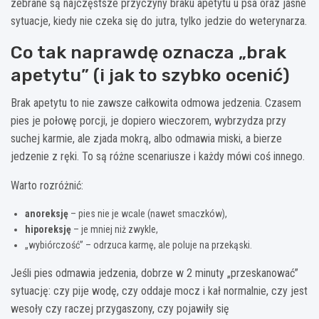
zebrane są najczęstsze przyczyny braku apetytu u psa oraz jasne
sytuacje, kiedy nie czeka się do jutra, tylko jedzie do weterynarza.
Co tak naprawdę oznacza „brak
apetytu” (i jak to szybko ocenić)
Brak apetytu to nie zawsze całkowita odmowa jedzenia. Czasem
pies je połowę porcji, je dopiero wieczorem, wybrzydza przy
suchej karmie, ale zjada mokrą, albo odmawia miski, a bierze
jedzenie z ręki. To są różne scenariusze i każdy mówi coś innego.
Warto rozróżnić:
anoreksję
– pies nie je wcale (nawet smaczków),
hiporeksję
– je mniej niż zwykle,
„wybiórczość” – odrzuca karmę, ale poluje na przekąski.
Jeśli pies odmawia jedzenia, dobrze w 2 minuty „przeskanować”
sytuację: czy pije wodę, czy oddaje mocz i kał normalnie, czy jest
wesoły czy raczej przygaszony, czy pojawiły się