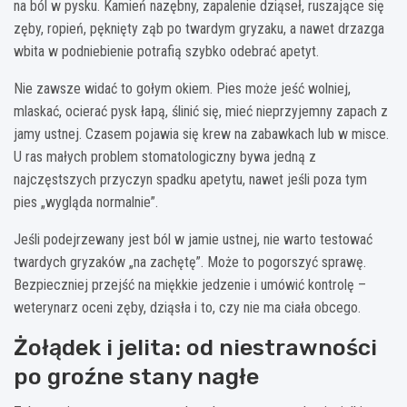
na ból w pysku. Kamień nazębny, zapalenie dziąseł, ruszające się
zęby, ropień, pęknięty ząb po twardym gryzaku, a nawet drzazga
wbita w podniebienie potrafią szybko odebrać apetyt.
Nie zawsze widać to gołym okiem. Pies może jeść wolniej,
mlaskać, ocierać pysk łapą, ślinić się, mieć nieprzyjemny zapach z
jamy ustnej. Czasem pojawia się krew na zabawkach lub w misce.
U ras małych problem stomatologiczny bywa jedną z
najczęstszych przyczyn spadku apetytu, nawet jeśli poza tym
pies „wygląda normalnie”.
Jeśli podejrzewany jest ból w jamie ustnej, nie warto testować
twardych gryzaków „na zachętę”. Może to pogorszyć sprawę.
Bezpieczniej przejść na miękkie jedzenie i umówić kontrolę –
weterynarz oceni zęby, dziąsła i to, czy nie ma ciała obcego.
Żołądek i jelita: od niestrawności
po groźne stany nagłe