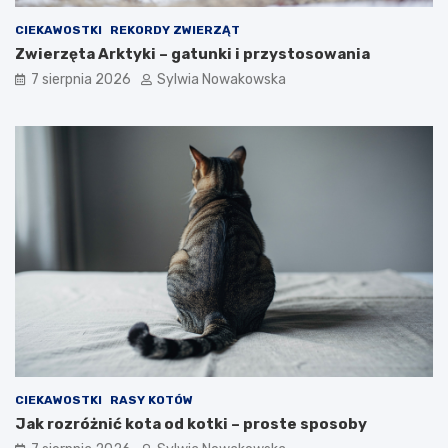
y
b
CIEKAWOSTKI
REKORDY ZWIERZĄT
i
y
Zwierzęta Arktyki – gatunki i przystosowania
c
w
z
y
7 sierpnia 2026
Sylwia Nowakowska
ę
c
s
h
t
o
e
w
b
a
ł
w
ę
c
d
z
y
e
CIEKAWOSTKI
RASY KOTÓW
Jak rozróżnić kota od kotki – proste sposoby