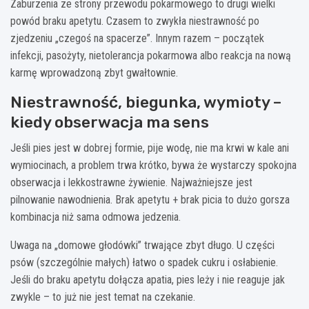
Zaburzenia ze strony przewodu pokarmowego to drugi wielki
powód braku apetytu. Czasem to zwykła niestrawność po
zjedzeniu „czegoś na spacerze”. Innym razem – początek
infekcji, pasożyty, nietolerancja pokarmowa albo reakcja na nową
karmę wprowadzoną zbyt gwałtownie.
Niestrawność, biegunka, wymioty –
kiedy obserwacja ma sens
Jeśli pies jest w dobrej formie, pije wodę, nie ma krwi w kale ani
wymiocinach, a problem trwa krótko, bywa że wystarczy spokojna
obserwacja i lekkostrawne żywienie. Najważniejsze jest
pilnowanie nawodnienia. Brak apetytu + brak picia to dużo gorsza
kombinacja niż sama odmowa jedzenia.
Uwaga na „domowe głodówki” trwające zbyt długo. U części
psów (szczególnie małych) łatwo o spadek cukru i osłabienie.
Jeśli do braku apetytu dołącza apatia, pies leży i nie reaguje jak
zwykle – to już nie jest temat na czekanie.