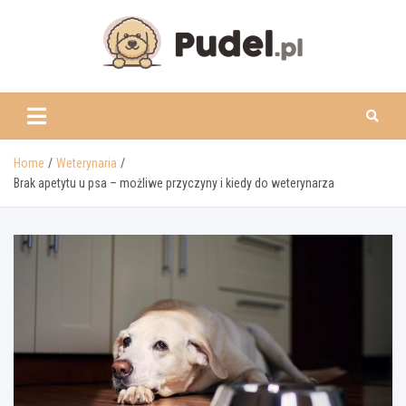
Skip
to
content
www.pudel.pl
Home
Weterynaria
Brak apetytu u psa – możliwe przyczyny i kiedy do weterynarza