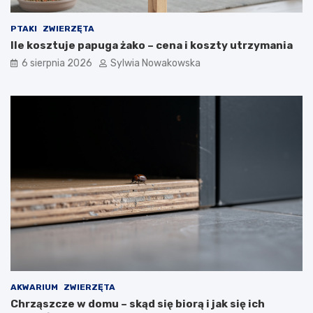
a
n
ć
i
w
a
PTAKI
ZWIERZĘTA
d
r
Ile kosztuje papuga żako – cena i koszty utrzymania
o
ą
6 sierpnia 2026
Sylwia Nowakowska
m
k
u
–
–
s
s
p
k
r
u
a
t
w
e
d
c
z
z
o
n
n
e
e
m
s
e
p
t
o
o
s
d
o
AKWARIUM
ZWIERZĘTA
y
b
Chrząszcze w domu – skąd się biorą i jak się ich
i
y