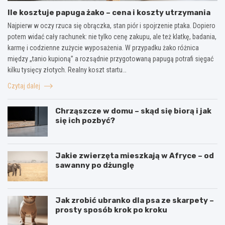
Ile kosztuje papuga żako – cena i koszty utrzymania
Najpierw w oczy rzuca się obrączka, stan piór i spojrzenie ptaka. Dopiero
potem widać cały rachunek: nie tylko cenę zakupu, ale też klatkę, badania,
karmę i codzienne zużycie wyposażenia. W przypadku żako różnica
między „tanio kupioną” a rozsądnie przygotowaną papugą potrafi sięgać
kilku tysięcy złotych. Realny koszt startu…
Czytaj dalej
Chrząszcze w domu – skąd się biorą i jak
się ich pozbyć?
Jakie zwierzęta mieszkają w Afryce – od
sawanny po dżunglę
Jak zrobić ubranko dla psa ze skarpety –
prosty sposób krok po kroku