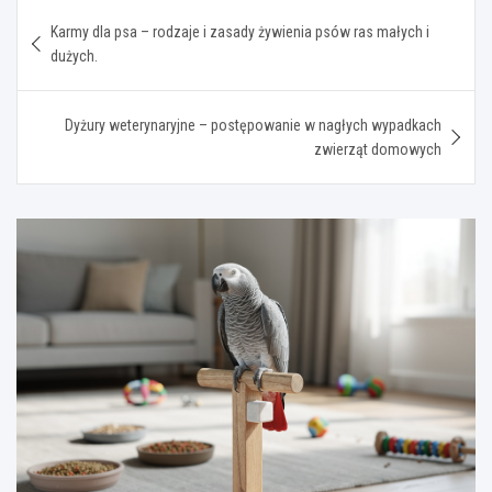
Nawigacja
Karmy dla psa – rodzaje i zasady żywienia psów ras małych i
wpisu
dużych.
Dyżury weterynaryjne – postępowanie w nagłych wypadkach
zwierząt domowych