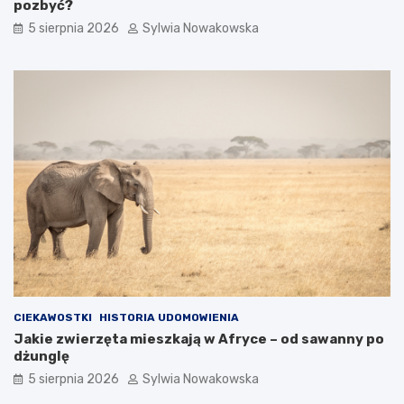
pozbyć?
c
w
z
y
5 sierpnia 2026
Sylwia Nowakowska
ę
c
s
h
t
o
e
w
b
a
ł
w
ę
c
d
z
y
e
CIEKAWOSTKI
HISTORIA UDOMOWIENIA
Jakie zwierzęta mieszkają w Afryce – od sawanny po
dżunglę
5 sierpnia 2026
Sylwia Nowakowska