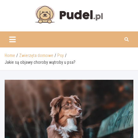
Skip
to
content
www.pudel.pl
Home
Zwierzęta domowe
Psy
Jakie są objawy choroby wątroby u psa?