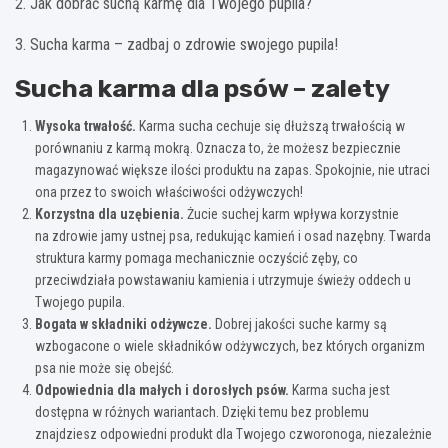
2. Jak dobrać suchą karmę dla Twojego pupila?
3. Sucha karma – zadbaj o zdrowie swojego pupila!
Sucha karma dla psów – zalety
Wysoka trwałość.
Karma sucha cechuje się dłuższą trwałością w
porównaniu z karmą mokrą. Oznacza to, że możesz bezpiecznie
magazynować większe ilości produktu na zapas. Spokojnie, nie utraci
ona przez to swoich właściwości odżywczych!
Korzystna dla uzębienia.
Żucie suchej karm wpływa korzystnie
na zdrowie jamy ustnej psa, redukując kamień i osad nazębny. Twarda
struktura karmy pomaga mechanicznie oczyścić zęby, co
przeciwdziała powstawaniu kamienia i utrzymuje świeży oddech u
Twojego pupila.
Bogata w składniki odżywcze.
Dobrej jakości suche karmy są
wzbogacone o wiele składników odżywczych, bez których organizm
psa nie może się obejść.
Odpowiednia dla małych i dorosłych psów.
Karma sucha jest
dostępna w różnych wariantach. Dzięki temu bez problemu
znajdziesz odpowiedni produkt dla Twojego czworonoga, niezależnie