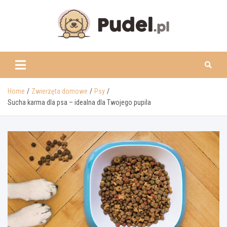
Skip
to
content
www.pudel.pl
Home
Zwierzęta domowe
Psy
Sucha karma dla psa – idealna dla Twojego pupila