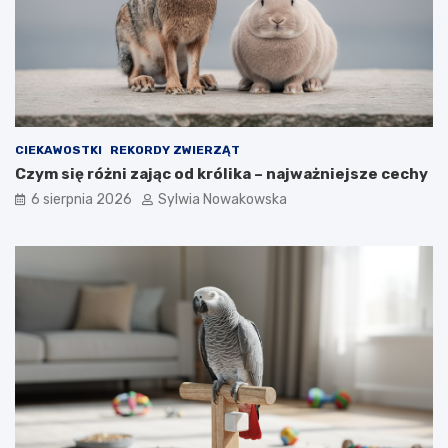
y
e
CIEKAWOSTKI
REKORDY ZWIERZĄT
Czym się różni zając od królika – najważniejsze cechy
6 sierpnia 2026
Sylwia Nowakowska