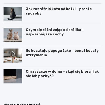
Jak rozróżnić kota od kotki – proste
sposoby
Czym się różni zając od królika –
najważniejsze cechy
Ile kosztuje papuga żako – cena i koszty
utrzymania
Chrząszcze w domu – skąd się biorą i jak
się ich pozbyć?
J
J
a
a
k
k
n
o
a
d
Warto przeczytać
u
u