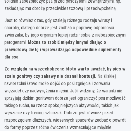
solidnie zabezpieczyć psa przed pasożytami zewnętrznymi, np.
zakładając mu obrożę przeciwkleszczową i przeciwpchelną.
Jest to również czas, gdy szaleją różnego rodzaju wirusy i
choroby, dlatego dobrze jest zadbać o poprawę odporności
zwierzaka, by jego organizm lepiej radził sobie z niebezpiecznymi
patogenami.
Można to zrobić między innymi dbając o
prawidłową dietę i wprowadzając odpowiednie
suplementy
dla psa
.
Ze względu na wszechobecne błoto warto uważać, by pies w
szale gonitwy czy zabawy nie doznał kontuzji.
Na śliskiej
nawierzchni łatwo może dojść do poślizgnięcia i zerwania
więzadeł czy nadwyrężenia mięśni. Jeśli widzimy, że warunki nie
sprzyjają dzikim gonitwom dobrze jest ograniczyć psu możliwość
takiego ruchu, na rzecz spokojniejszych aktywności, takich jak
węszenie czy trening sztuczek. Dobrze jest również przed
rozpoczęciem dłuższych, wiosennych spacerów zadbać o powrót
do formy poprzez różne ćwiczenia wzmacniające mięśnie.