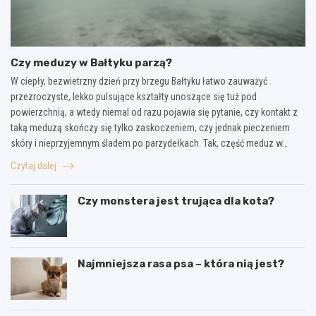
Czy meduzy w Bałtyku parzą?
W ciepły, bezwietrzny dzień przy brzegu Bałtyku łatwo zauważyć
przezroczyste, lekko pulsujące kształty unoszące się tuż pod
powierzchnią, a wtedy niemal od razu pojawia się pytanie, czy kontakt z
taką meduzą skończy się tylko zaskoczeniem, czy jednak pieczeniem
skóry i nieprzyjemnym śladem po parzydełkach. Tak, część meduz w…
Czytaj dalej
Czy monstera jest trująca dla kota?
Najmniejsza rasa psa – która nią jest?