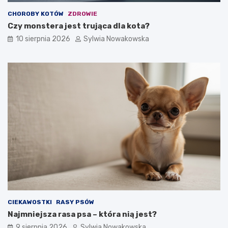
d
o
CHOROBY KOTÓW
ZDROWIE
y
b
Czy monstera jest trująca dla kota?
i
y
c
w
10 sierpnia 2026
Sylwia Nowakowska
z
y
ę
c
s
h
t
o
e
w
b
a
ł
w
ę
c
d
z
y
e
CIEKAWOSTKI
RASY PSÓW
Najmniejsza rasa psa – która nią jest?
9 sierpnia 2026
Sylwia Nowakowska