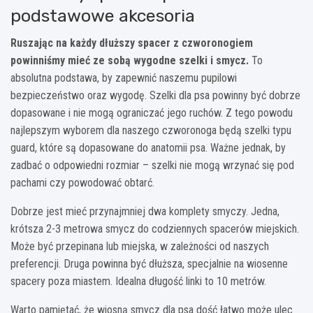
podstawowe akcesoria
Ruszając na każdy dłuższy spacer z czworonogiem
powinniśmy mieć ze sobą wygodne szelki i smycz.
To
absolutna podstawa, by zapewnić naszemu pupilowi
bezpieczeństwo oraz wygodę. Szelki dla psa powinny być dobrze
dopasowane i nie mogą ograniczać jego ruchów. Z tego powodu
najlepszym wyborem dla naszego czworonoga będą
szelki typu
guard
, które są dopasowane do anatomii psa. Ważne jednak, by
zadbać o odpowiedni rozmiar – szelki nie mogą wrzynać się pod
pachami czy powodować obtarć.
Dobrze jest mieć przynajmniej dwa komplety smyczy. Jedna,
krótsza 2-3 metrowa smycz do codziennych spacerów miejskich.
Może być przepinana lub miejska, w zależności od naszych
preferencji. Druga powinna być dłuższa, specjalnie na wiosenne
spacery poza miastem. Idealna długość linki to 10 metrów.
Warto pamiętać, że wiosną smycz dla psa dość łatwo może ulec