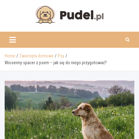
Skip
to
content
www.pudel.pl
Home
Zwierzęta domowe
Psy
Wiosenny spacer z psem – jak się do niego przygotować?